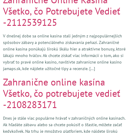
Všetko, čo Potrebujete Vedieť
-2112539125
V dnešnej dobe sa online kasína stali jedným z najpopulárnejších
spôsobov zábavy a potenciálneho získavania peňazí. Zahraničné
online kasína ponúkajú širokú škálu hier a atraktívne bonusy, ktoré
lákajú mnoho hráčov. Ak chcete získať viac informácií o tom, ako si
vybrať to pravé online kasíno, navštívte zahranicne online kasino
jamaps.sk, kde nájdete užitočné tipy a recenzie. […]
Zahranične online kasína
Všetko, čo potrebujete vedieť
-2108283171
Dnes je stále viac populárne hrávať v zahraničných online kasínach.
Ak hľadáte zábavu alebo sa chcete pokúsiť o šťastie, môžete začať
kedykoľvek. Na trhu je množstvo platforiem, kde nájdete širokú