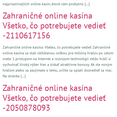
najpriaznivejších online kasín, ktoré vám poskytnú […]
Zahraničné online kasína
Všetko, čo potrebujete vedieť
-2110617156
Zahraničné online kasína: Všetko, čo potrebujete vedieť Zahraničné
online kasína sa stali obľúbenou voľbou pre milióny hráčov po celom
svete. S prístupom na Internet a rozvojom technológií môžu hráči si
vychutnať široký výber hier a získať atraktívne bonusy. Ak ste novým
hráčom alebo sa zaujímate o tému, určite sa oplatí dozvedieť sa viac.
Na stránke […]
Zahraničné online kasína
Všetko, čo potrebujete vedieť
-2050878093