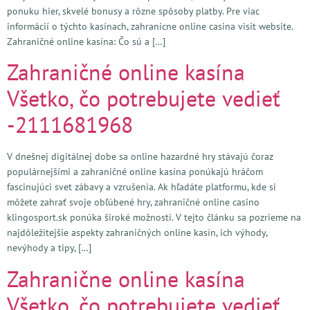
ponuku hier, skvelé bonusy a rôzne spôsoby platby. Pre viac
informácií o týchto kasínach, zahranicne online casina visit website.
Zahraničné online kasína: Čo sú a […]
Zahraničné online kasína
Všetko, čo potrebujete vedieť
-2111681968
V dnešnej digitálnej dobe sa online hazardné hry stávajú čoraz
populárnejšími a zahraničné online kasína ponúkajú hráčom
fascinujúci svet zábavy a vzrušenia. Ak hľadáte platformu, kde si
môžete zahrať svoje obľúbené hry, zahraničné online casino
klingosport.sk ponúka široké možnosti. V tejto článku sa pozrieme na
najdôležitejšie aspekty zahraničných online kasín, ich výhody,
nevýhody a tipy, […]
Zahranične online kasína
Všetko, čo potrebujete vedieť