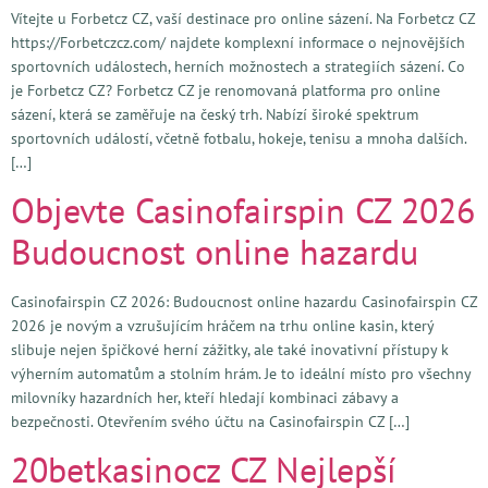
Vítejte u Forbetcz CZ, vaší destinace pro online sázení. Na Forbetcz CZ
https://Forbetczcz.com/ najdete komplexní informace o nejnovějších
sportovních událostech, herních možnostech a strategiích sázení. Co
je Forbetcz CZ? Forbetcz CZ je renomovaná platforma pro online
sázení, která se zaměřuje na český trh. Nabízí široké spektrum
sportovních událostí, včetně fotbalu, hokeje, tenisu a mnoha dalších.
[…]
Objevte Casinofairspin CZ 2026
Budoucnost online hazardu
Casinofairspin CZ 2026: Budoucnost online hazardu Casinofairspin CZ
2026 je novým a vzrušujícím hráčem na trhu online kasin, který
slibuje nejen špičkové herní zážitky, ale také inovativní přístupy k
výherním automatům a stolním hrám. Je to ideální místo pro všechny
milovníky hazardních her, kteří hledají kombinaci zábavy a
bezpečnosti. Otevřením svého účtu na Casinofairspin CZ […]
20betkasinocz CZ Nejlepší