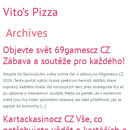
Vito’s Pizza
Archives
Objevte svět 69gamescz CZ
Zábava a soutěže pro každého!
Vstupte do fascinujícího světa online her a zábavy na 69gamescz CZ
2026. Tento portál nabízí široké spektrum herních zážitků, které
uspokojí každého hráče. Od vzrušujících akcí, přes strategické hry až
po zábavné a interaktivní soutěže. Mějte na paměti, že v moderním
světě jsou hry nejen způsobem relaxace, ale také příležitostí, jak se
zapojit do komunity, […]
Kartackasinocz CZ Vše, co
potřebujete vědět o kartáčích a