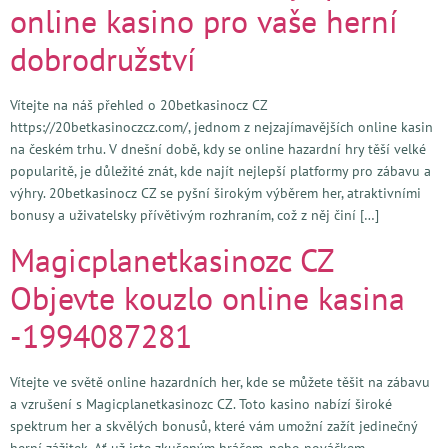
online kasino pro vaše herní
dobrodružství
Vítejte na náš přehled o 20betkasinocz CZ
https://20betkasinoczcz.com/, jednom z nejzajímavějších online kasin
na českém trhu. V dnešní době, kdy se online hazardní hry těší velké
popularitě, je důležité znát, kde najít nejlepší platformy pro zábavu a
výhry. 20betkasinocz CZ se pyšní širokým výběrem her, atraktivními
bonusy a uživatelsky přívětivým rozhraním, což z něj činí […]
Magicplanetkasinozc CZ
Objevte kouzlo online kasina
-1994087281
Vítejte ve světě online hazardních her, kde se můžete těšit na zábavu
a vzrušení s Magicplanetkasinozc CZ. Toto kasino nabízí široké
spektrum her a skvělých bonusů, které vám umožní zažít jedinečný
herní zážitek. Ať už jste zkušeným hráčem, nebo nováčkem,