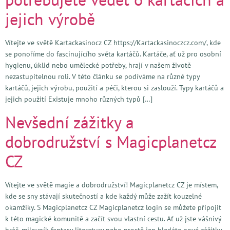
jejich výrobě
Vítejte ve světě Kartackasinocz CZ https://Kartackasinoczcz.com/, kde
se ponoříme do fascinujícího světa kartáčů. Kartáče, ať už pro osobní
hygienu, úklid nebo umělecké potřeby, hrají v našem životě
nezastupitelnou roli. V této článku se podíváme na různé typy
kartáčů, jejich výrobu, použití a péči, kterou si zaslouží. Typy kartáčů a
jejich použití Existuje mnoho různých typů […]
Nevšední zážitky a
dobrodružství s Magicplanetcz
CZ
Vítejte ve světě magie a dobrodružství! Magicplanetcz CZ je místem,
kde se sny stávají skutečností a kde každý může zažít kouzelné
okamžiky. S Magicplanetcz CZ Magicplanetcz login se můžete připojit
k této magické komunitě a začít svou vlastní cestu. Ať už jste vášnivý
hráč, milovník fantasy literatury nebo prostě jen hledáte nové zážitky,