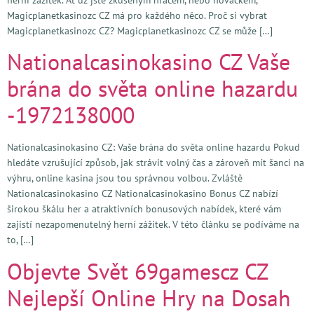
Magicplanetkasinozc CZ má pro každého něco. Proč si vybrat
Magicplanetkasinozc CZ? Magicplanetkasinozc CZ se může […]
Nationalcasinokasino CZ Vaše
brána do světa online hazardu
-1972138000
Nationalcasinokasino CZ: Vaše brána do světa online hazardu Pokud
hledáte vzrušující způsob, jak strávit volný čas a zároveň mít šanci na
výhru, online kasina jsou tou správnou volbou. Zvláště
Nationalcasinokasino CZ Nationalcasinokasino Bonus CZ nabízí
širokou škálu her a atraktivních bonusových nabídek, které vám
zajistí nezapomenutelný herní zážitek. V této článku se podíváme na
to, […]
Objevte Svět 69gamescz CZ
Nejlepší Online Hry na Dosah