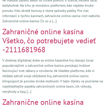
Ak hľadáte zábavu alebo sa chcete pokúsiť o šťastie, môžete začať
kedykoľvek. Na trhu je množstvo platforiem, kde nájdete širokú
ponuku hier, skvelé bonusy a rôzne spôsoby platby. Pre viac
informácií o týchto kasínach, zahranicne online casina visit website.
Zahraničné online kasína: Čo sú a […]
Zahraničné online kasína
Všetko, čo potrebujete vedieť
-2111681968
V dnešnej digitálnej dobe sa online hazardné hry stávajú čoraz
populárnejšími a zahraničné online kasína ponúkajú hráčom
fascinujúci svet zábavy a vzrušenia. Ak hľadáte platformu, kde si
môžete zahrať svoje obľúbené hry, zahraničné online casino
klingosport.sk ponúka široké možnosti. V tejto článku sa pozrieme na
najdôležitejšie aspekty zahraničných online kasín, ich výhody,
nevýhody a tipy, […]
Zahranične online kasína