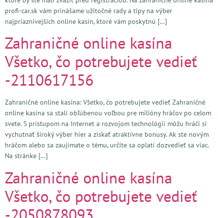
profi-car.sk vám prinášame užitočné rady a tipy na výber
najpriaznivejších online kasín, ktoré vám poskytnú […]
Zahraničné online kasína
Všetko, čo potrebujete vedieť
-2110617156
Zahraničné online kasína: Všetko, čo potrebujete vedieť Zahraničné
online kasína sa stali obľúbenou voľbou pre milióny hráčov po celom
svete. S prístupom na Internet a rozvojom technológií môžu hráči si
vychutnať široký výber hier a získať atraktívne bonusy. Ak ste novým
hráčom alebo sa zaujímate o tému, určite sa oplatí dozvedieť sa viac.
Na stránke […]
Zahraničné online kasína
Všetko, čo potrebujete vedieť
-2050878093