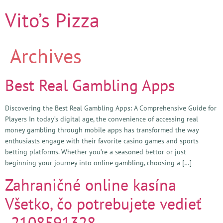
Vito’s Pizza
Archives
Best Real Gambling Apps
Discovering the Best Real Gambling Apps: A Comprehensive Guide for
Players In today’s digital age, the convenience of accessing real
money gambling through mobile apps has transformed the way
enthusiasts engage with their favorite casino games and sports
betting platforms. Whether you’re a seasoned bettor or just
beginning your journey into online gambling, choosing a […]
Zahraničné online kasína
Všetko, čo potrebujete vedieť
-2108591328