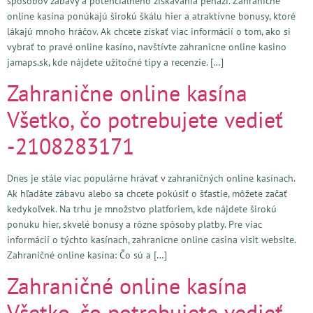
spôsobov zábavy a potenciálneho získavania peňazí. Zahraničné
online kasína ponúkajú širokú škálu hier a atraktívne bonusy, ktoré
lákajú mnoho hráčov. Ak chcete získať viac informácií o tom, ako si
vybrať to pravé online kasíno, navštívte zahranicne online kasino
jamaps.sk, kde nájdete užitočné tipy a recenzie. […]
Zahranične online kasína
Všetko, čo potrebujete vedieť
-2108283171
Dnes je stále viac populárne hrávať v zahraničných online kasínach.
Ak hľadáte zábavu alebo sa chcete pokúsiť o šťastie, môžete začať
kedykoľvek. Na trhu je množstvo platforiem, kde nájdete širokú
ponuku hier, skvelé bonusy a rôzne spôsoby platby. Pre viac
informácií o týchto kasínach, zahranicne online casina visit website.
Zahraničné online kasína: Čo sú a […]
Zahraničné online kasína
Všetko, čo potrebujete vedieť