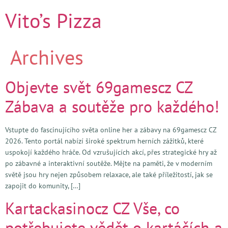
Vito’s Pizza
Archives
Objevte svět 69gamescz CZ
Zábava a soutěže pro každého!
Vstupte do fascinujícího světa online her a zábavy na 69gamescz CZ
2026. Tento portál nabízí široké spektrum herních zážitků, které
uspokojí každého hráče. Od vzrušujících akcí, přes strategické hry až
po zábavné a interaktivní soutěže. Mějte na paměti, že v moderním
světě jsou hry nejen způsobem relaxace, ale také příležitostí, jak se
zapojit do komunity, […]
Kartackasinocz CZ Vše, co
potřebujete vědět o kartáčích a