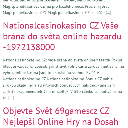
Magicplanetkasinozc CZ má pro každého něco. Proč si vybrat
Magicplanetkasinozc CZ? Magicplanetkasinozc CZ se může […]
Nationalcasinokasino CZ Vaše
brána do světa online hazardu
-1972138000
Nationalcasinokasino CZ: Vaše brána do světa online hazardu Pokud
hledáte vzrušující způsob, jak strávit volný čas a zároveň mít šanci na
výhru, online kasina jsou tou správnou volbou. Zvláště
Nationalcasinokasino CZ Nationalcasinokasino Bonus CZ nabízí
širokou škálu her a atraktivních bonusových nabídek, které vám
zajistí nezapomenutelný herní zážitek. V této článku se podíváme na
to, […]
Objevte Svět 69gamescz CZ
Nejlepší Online Hry na Dosah