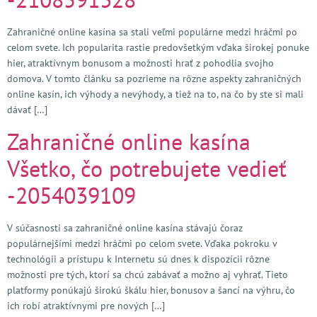
Zahraničné online kasína sa stali veľmi populárne medzi hráčmi po
celom svete. Ich popularita rastie predovšetkým vďaka širokej ponuke
hier, atraktívnym bonusom a možnosti hrať z pohodlia svojho
domova. V tomto článku sa pozrieme na rôzne aspekty zahraničných
online kasín, ich výhody a nevýhody, a tiež na to, na čo by ste si mali
dávať […]
Zahraničné online kasína
Všetko, čo potrebujete vedieť
-2054039109
V súčasnosti sa zahraničné online kasína stávajú čoraz
populárnejšími medzi hráčmi po celom svete. Vďaka pokroku v
technológii a prístupu k Internetu sú dnes k dispozícii rôzne
možnosti pre tých, ktorí sa chcú zabávať a možno aj vyhrať. Tieto
platformy ponúkajú širokú škálu hier, bonusov a šancí na výhru, čo
ich robí atraktívnymi pre nových […]