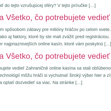
 do tejto vzrušujúcej sféry? V tejto príručke […]
a Všetko, čo potrebujete vedi
nym spôsobom zábavy pre milióny hráčov po celom svete.
ko aj faktory, ktoré by ste mali zvážiť pred registráciou
r najpriaznivejších online kasín, ktoré vám poskytnú […
a Všetko, čo potrebujete vedie
bujete vedieť Zahraničné online kasína sa stali obľúben
echnológií môžu hráči si vychutnať široký výber hier a z
a oplatí dozvedieť sa viac. Na stránke […]