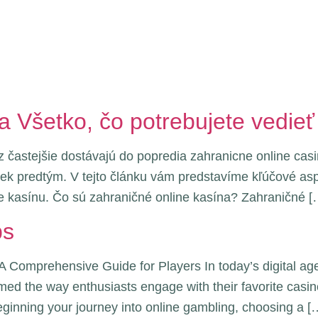
a Všetko, čo potrebujete vedie
častejšie dostávajú do popredia zahranicne online casin
ľvek predtým. V tejto článku vám predstavíme kľúčové aspe
ine kasínu. Čo sú zahraničné online kasína? Zahraničné [
ps
A Comprehensive Guide for Players In today’s digital ag
ed the way enthusiasts engage with their favorite casin
eginning your journey into online gambling, choosing a [