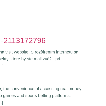
ť -2113172796
a visit website. S rozšírením internetu sa
kty, ktoré by ste mali zvážiť pri
…]
e, the convenience of accessing real money
o games and sports betting platforms.
…]