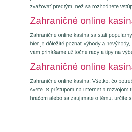
zvažovať predtým, než sa rozhodnete vstúpiť
Zahraničné online kasín
Zahraničné online kasína sa stali populár
hier je dôležité poznať výhody a nevýhody, a
vám prinášame užitočné rady a tipy na výbe
Zahraničné online kasín
Zahraničné online kasína: Všetko, čo potre
svete. S prístupom na Internet a rozvojom t
hráčom alebo sa zaujímate o tému, určite s