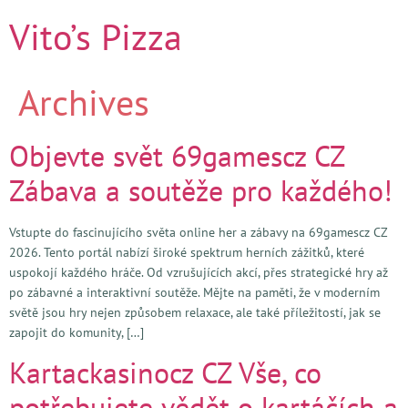
Vito’s Pizza
Archives
Objevte svět 69gamescz CZ
Zábava a soutěže pro každého!
Vstupte do fascinujícího světa online her a zábavy na 69gamescz CZ
2026. Tento portál nabízí široké spektrum herních zážitků, které
uspokojí každého hráče. Od vzrušujících akcí, přes strategické hry až
po zábavné a interaktivní soutěže. Mějte na paměti, že v moderním
světě jsou hry nejen způsobem relaxace, ale také příležitostí, jak se
zapojit do komunity, […]
Kartackasinocz CZ Vše, co
potřebujete vědět o kartáčích a