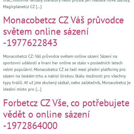
Magicplanetcz CZ […]
Monacobetcz CZ Váš průvodce
světem online sázení
-1977622843
Monacobetcz CZ: Váš průvodce světem online sázení Sázení na
sportovní události a hraní her online se stalo v posledních letech
velmi populární. Monacobetcz CZ se řadí mezi přední platformy pro
sázení na českém trhu a nabízí širokou škálu možností pro všechny
typy hráčů. Ať už jste zkušený sázkař, nebo začátečník, Monacobetcz je
ideální místo pro […]
Forbetcz CZ Vše, co potřebujete
vědět o online sázení
-1972864000