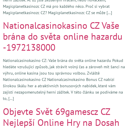
Magicplanetkasinozc CZ má pro každého něco. Proč si vybrat
Magicplanetkasinozc CZ? Magicplanetkasinozc CZ se může […]
Nationalcasinokasino CZ Vaše
brána do světa online hazardu
-1972138000
Nationalcasinokasino CZ: Vaše brána do světa online hazardu Pokud
hledáte vzrušující způsob, jak strávit volný čas a zároveň mít šanci na
výhru, online kasina jsou tou správnou volbou. Zvláště
Nationalcasinokasino CZ Nationalcasinokasino Bonus CZ nabízí
širokou škálu her a atraktivních bonusových nabídek, které vám
zajistí nezapomenutelný herní zážitek. V této článku se podíváme na
to, […]
Objevte Svět 69gamescz CZ
Nejlepší Online Hry na Dosah