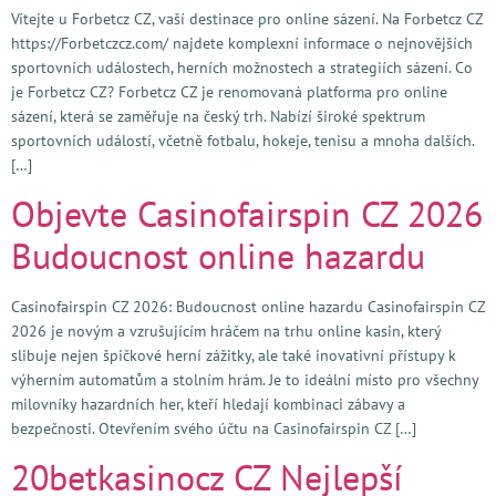
Vítejte u Forbetcz CZ, vaší destinace pro online sázení. Na Forbetcz CZ
https://Forbetczcz.com/ najdete komplexní informace o nejnovějších
sportovních událostech, herních možnostech a strategiích sázení. Co
je Forbetcz CZ? Forbetcz CZ je renomovaná platforma pro online
sázení, která se zaměřuje na český trh. Nabízí široké spektrum
sportovních událostí, včetně fotbalu, hokeje, tenisu a mnoha dalších.
[…]
Objevte Casinofairspin CZ 2026
Budoucnost online hazardu
Casinofairspin CZ 2026: Budoucnost online hazardu Casinofairspin CZ
2026 je novým a vzrušujícím hráčem na trhu online kasin, který
slibuje nejen špičkové herní zážitky, ale také inovativní přístupy k
výherním automatům a stolním hrám. Je to ideální místo pro všechny
milovníky hazardních her, kteří hledají kombinaci zábavy a
bezpečnosti. Otevřením svého účtu na Casinofairspin CZ […]
20betkasinocz CZ Nejlepší