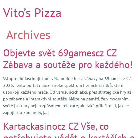
Vito’s Pizza
Archives
Objevte svět 69gamescz CZ
Zábava a soutěže pro každého!
Vstupte do fascinujícího světa online her a zábavy na 69gamescz CZ
2026. Tento portál nabízí široké spektrum herních zážitků, které
uspokojí každého hráče. Od vzrušujících akcí, přes strategické hry až
po zábavné a interaktivní soutěže. Mějte na paměti, že v moderním
světě jsou hry nejen způsobem relaxace, ale také příležitostí, jak se
zapojit do komunity, […]
Kartackasinocz CZ Vše, co
potřebujete vědět o kartáčích a