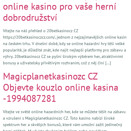
online kasino pro vaše herní
dobrodružství
Vítejte na náš přehled o 20betkasinocz CZ
https://20betkasinoczcz.com/, jednom z nejzajímavějších online kasin
na českém trhu. V dnešní době, kdy se online hazardní hry těší velké
popularitě, je důležité znát, kde najít nejlepší platformy pro zábavu a
výhry. 20betkasinocz CZ se pyšní širokým výběrem her, atraktivními
bonusy a uživatelsky přívětivým rozhraním, což z něj činí […]
Magicplanetkasinozc CZ
Objevte kouzlo online kasina
-1994087281
Vítejte ve světě online hazardních her, kde se můžete těšit na zábavu
a vzrušení s Magicplanetkasinozc CZ. Toto kasino nabízí široké
spektrum her a skvělých bonusů, které vám umožní zažít jedinečný
herní zážitek. Ať už jste zkušeným hráčem, nebo nováčkem,