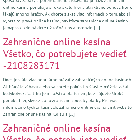
spôsobov zábavy a potenciálneho získavania peňazí. Zahraničné
online kasína ponúkajú širokú škálu hier a atraktívne bonusy, ktoré
lákajú mnoho hráčov. Ak chcete získať viac informácií o tom, ako si
vybrať to pravé online kasíno, navštívte zahranicne online kasino
jamaps.sk, kde nájdete užitočné tipy a recenzie. […]
Zahranične online kasína
Všetko, čo potrebujete vedieť
-2108283171
Dnes je stále viac populárne hrávať v zahraničných online kasínach.
Ak hľadáte zábavu alebo sa chcete pokúsiť o šťastie, môžete začať
kedykoľvek. Na trhu je množstvo platforiem, kde nájdete širokú
ponuku hier, skvelé bonusy a rôzne spôsoby platby. Pre viac
informácií o týchto kasínach, zahranicne online casina visit website.
Zahraničné online kasína: Čo sú a […]
Zahraničné online kasína
Všetko, čo potrebujete vedieť