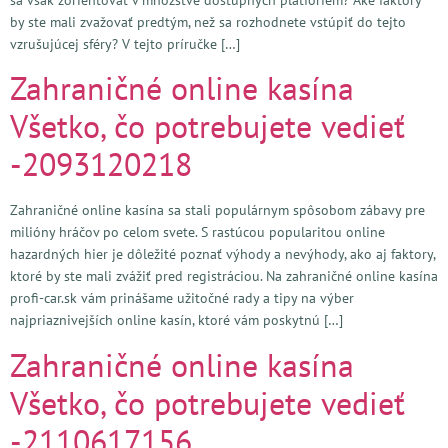
by ste mali zvažovať predtým, než sa rozhodnete vstúpiť do tejto
vzrušujúcej sféry? V tejto príručke […]
Zahraničné online kasína
Všetko, čo potrebujete vedieť
-2093120218
Zahraničné online kasína sa stali populárnym spôsobom zábavy pre
milióny hráčov po celom svete. S rastúcou popularitou online
hazardných hier je dôležité poznať výhody a nevýhody, ako aj faktory,
ktoré by ste mali zvážiť pred registráciou. Na zahraničné online kasína
profi-car.sk vám prinášame užitočné rady a tipy na výber
najpriaznivejších online kasín, ktoré vám poskytnú […]
Zahraničné online kasína
Všetko, čo potrebujete vedieť
-2110617156