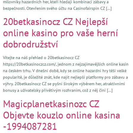
milovníky hazardních her, kteří hledají kombinaci zábavy a
bezpečnosti. Otevřením svého účtu na Casinofairspin CZ […]
20betkasinocz CZ Nejlepší
online kasino pro vaše herní
dobrodružství
Vítejte na náš přehled o 20betkasinocz CZ
https://20betkasinoczcz.com/, jednom z nejzajímavějších online kasin
na českém trhu. V dnešní době, kdy se online hazardní hry těší velké
popularitě, je důležité znát, kde najít nejlepší platformy pro zábavu a
výhry. 20betkasinocz CZ se pyšní širokým výběrem her, atraktivními
bonusy a uživatelsky přívětivým rozhraním, což z něj činí […]
Magicplanetkasinozc CZ
Objevte kouzlo online kasina
-1994087281