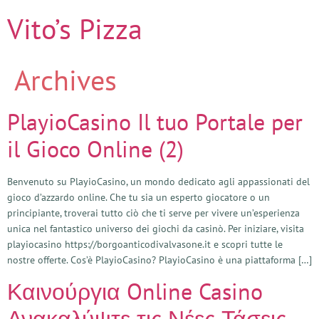
Vito’s Pizza
Archives
PlayioCasino Il tuo Portale per
il Gioco Online (2)
Benvenuto su PlayioCasino, un mondo dedicato agli appassionati del
gioco d’azzardo online. Che tu sia un esperto giocatore o un
principiante, troverai tutto ciò che ti serve per vivere un’esperienza
unica nel fantastico universo dei giochi da casinò. Per iniziare, visita
playiocasino https://borgoanticodivalvasone.it e scopri tutte le
nostre offerte. Cos’è PlayioCasino? PlayioCasino è una piattaforma […]
Καινούργια Online Casino
Ανακαλύψτε τις Νέες Τάσεις