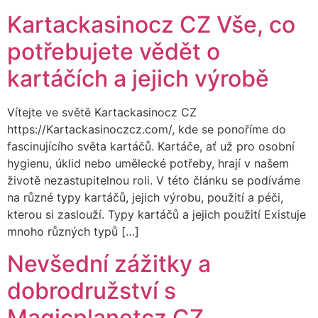
Kartackasinocz CZ Vše, co
potřebujete vědět o
kartáčích a jejich výrobě
Vítejte ve světě Kartackasinocz CZ
https://Kartackasinoczcz.com/, kde se ponoříme do
fascinujícího světa kartáčů. Kartáče, ať už pro osobní
hygienu, úklid nebo umělecké potřeby, hrají v našem
životě nezastupitelnou roli. V této článku se podíváme
na různé typy kartáčů, jejich výrobu, použití a péči,
kterou si zaslouží. Typy kartáčů a jejich použití Existuje
mnoho různých typů […]
Nevšední zážitky a
dobrodružství s
Magicplanetcz CZ