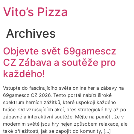
Vito’s Pizza
Archives
Objevte svět 69gamescz
CZ Zábava a soutěže pro
každého!
Vstupte do fascinujícího světa online her a zábavy na
69gamescz CZ 2026. Tento portál nabízí široké
spektrum herních zážitků, které uspokojí každého
hráče. Od vzrušujících akcí, přes strategické hry až po
zábavné a interaktivní soutěže. Mějte na paměti, že v
moderním světě jsou hry nejen způsobem relaxace, ale
také příležitostí, jak se zapojit do komunity, […]