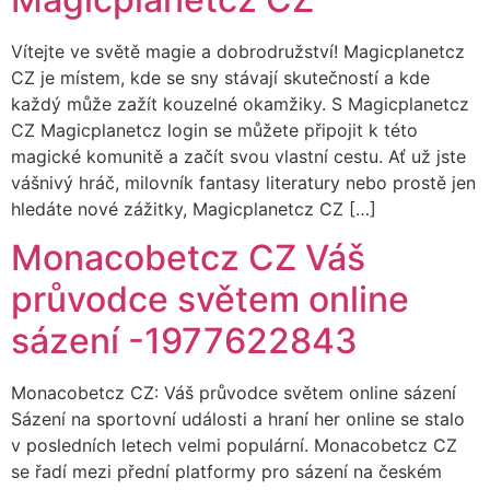
Vítejte ve světě magie a dobrodružství! Magicplanetcz
CZ je místem, kde se sny stávají skutečností a kde
každý může zažít kouzelné okamžiky. S Magicplanetcz
CZ Magicplanetcz login se můžete připojit k této
magické komunitě a začít svou vlastní cestu. Ať už jste
vášnivý hráč, milovník fantasy literatury nebo prostě jen
hledáte nové zážitky, Magicplanetcz CZ […]
Monacobetcz CZ Váš
průvodce světem online
sázení -1977622843
Monacobetcz CZ: Váš průvodce světem online sázení
Sázení na sportovní události a hraní her online se stalo
v posledních letech velmi populární. Monacobetcz CZ
se řadí mezi přední platformy pro sázení na českém