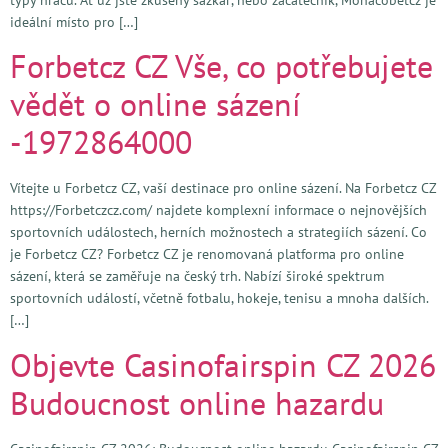
ideální místo pro […]
Forbetcz CZ Vše, co potřebujete
vědět o online sázení
-1972864000
Vítejte u Forbetcz CZ, vaší destinace pro online sázení. Na Forbetcz CZ
https://Forbetczcz.com/ najdete komplexní informace o nejnovějších
sportovních událostech, herních možnostech a strategiích sázení. Co
je Forbetcz CZ? Forbetcz CZ je renomovaná platforma pro online
sázení, která se zaměřuje na český trh. Nabízí široké spektrum
sportovních událostí, včetně fotbalu, hokeje, tenisu a mnoha dalších.
[…]
Objevte Casinofairspin CZ 2026
Budoucnost online hazardu