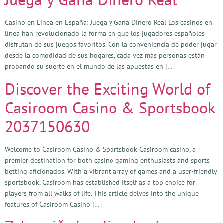
Casino en Línea en España: Juega y Gana Dinero Real Los casinos en
línea han revolucionado la forma en que los jugadores españoles
disfrutan de sus juegos favoritos. Con la conveniencia de poder jugar
desde la comodidad de sus hogares, cada vez más personas están
probando su suerte en el mundo de las apuestas en […]
Discover the Exciting World of
Casiroom Casino & Sportsbook
2037150630
Welcome to Casiroom Casino & Sportsbook Casiroom casino, a
premier destination for both casino gaming enthusiasts and sports
betting aficionados. With a vibrant array of games and a user-friendly
sportsbook, Casiroom has established itself as a top choice for
players from all walks of life. This article delves into the unique
features of Casiroom Casino […]