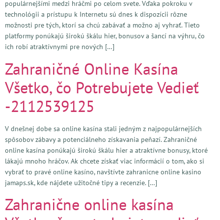
populárnejšími medzi hráčmi po celom svete. Vďaka pokroku v
technológii a prístupu k Internetu sú dnes k dispozícii rôzne
možnosti pre tých, ktorí sa chcú zabávať a možno aj vyhrať. Tieto
platformy ponúkajú širokú škálu hier, bonusov a šancí na výhru, čo
ich robí atraktívnymi pre nových […]
Zahraničné Online Kasína
Všetko, čo Potrebujete Vedieť
-2112539125
V dnešnej dobe sa online kasína stali jedným z najpopulárnejších
spôsobov zábavy a potenciálneho získavania peňazí. Zahraničné
online kasína ponúkajú širokú škálu hier a atraktívne bonusy, ktoré
lákajú mnoho hráčov. Ak chcete získať viac informácií o tom, ako si
vybrať to pravé online kasíno, navštívte zahranicne online kasino
jamaps.sk, kde nájdete užitočné tipy a recenzie. […]
Zahranične online kasína