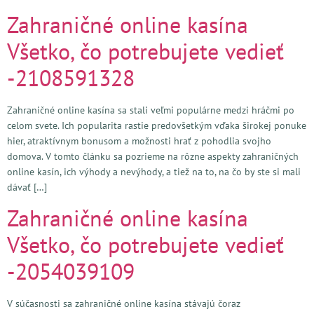
Zahraničné online kasína
Všetko, čo potrebujete vedieť
-2108591328
Zahraničné online kasína sa stali veľmi populárne medzi hráčmi po
celom svete. Ich popularita rastie predovšetkým vďaka širokej ponuke
hier, atraktívnym bonusom a možnosti hrať z pohodlia svojho
domova. V tomto článku sa pozrieme na rôzne aspekty zahraničných
online kasín, ich výhody a nevýhody, a tiež na to, na čo by ste si mali
dávať […]
Zahraničné online kasína
Všetko, čo potrebujete vedieť
-2054039109
V súčasnosti sa zahraničné online kasína stávajú čoraz