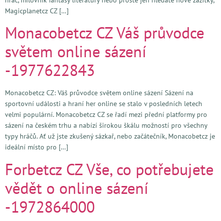
Magicplanetcz CZ […]
Monacobetcz CZ Váš průvodce
světem online sázení
-1977622843
Monacobetcz CZ: Váš průvodce světem online sázení Sázení na
sportovní události a hraní her online se stalo v posledních letech
velmi populární. Monacobetcz CZ se řadí mezi přední platformy pro
sázení na českém trhu a nabízí širokou škálu možností pro všechny
typy hráčů. Ať už jste zkušený sázkař, nebo začátečník, Monacobetcz je
ideální místo pro […]
Forbetcz CZ Vše, co potřebujete
vědět o online sázení
-1972864000