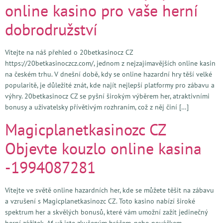
online kasino pro vaše herní
dobrodružství
Vítejte na náš přehled o 20betkasinocz CZ
https://20betkasinoczcz.com/, jednom z nejzajímavějších online kasin
na českém trhu. V dnešní době, kdy se online hazardní hry těší velké
popularitě, je důležité znát, kde najít nejlepší platformy pro zábavu a
výhry. 20betkasinocz CZ se pyšní širokým výběrem her, atraktivními
bonusy a uživatelsky přívětivým rozhraním, což z něj činí […]
Magicplanetkasinozc CZ
Objevte kouzlo online kasina
-1994087281
Vítejte ve světě online hazardních her, kde se můžete těšit na zábavu
a vzrušení s Magicplanetkasinozc CZ. Toto kasino nabízí široké
spektrum her a skvělých bonusů, které vám umožní zažít jedinečný
herní zážitek. Ať už jste zkušeným hráčem, nebo nováčkem,