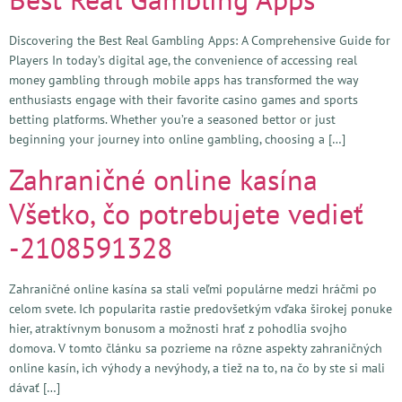
Discovering the Best Real Gambling Apps: A Comprehensive Guide for
Players In today’s digital age, the convenience of accessing real
money gambling through mobile apps has transformed the way
enthusiasts engage with their favorite casino games and sports
betting platforms. Whether you’re a seasoned bettor or just
beginning your journey into online gambling, choosing a […]
Zahraničné online kasína
Všetko, čo potrebujete vedieť
-2108591328
Zahraničné online kasína sa stali veľmi populárne medzi hráčmi po
celom svete. Ich popularita rastie predovšetkým vďaka širokej ponuke
hier, atraktívnym bonusom a možnosti hrať z pohodlia svojho
domova. V tomto článku sa pozrieme na rôzne aspekty zahraničných
online kasín, ich výhody a nevýhody, a tiež na to, na čo by ste si mali
dávať […]