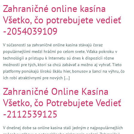
Zahraničné online kasína
Všetko, čo potrebujete vedieť
-2054039109
V súčasnosti sa zahraničné online kasína stávajú čoraz
populárnejšími medzi hráčmi po celom svete. Vďaka pokroku v
technológii a prístupu k Internetu sú dnes k dispozícii rôzne
možnosti pre tých, ktorí sa chcú zabávať a možno aj vyhrať. Tieto
platformy ponúkajú širokú škálu hier, bonusov a šancí na výhru, čo
ich robí atraktívnymi pre nových […]
Zahraničné Online Kasína
Všetko, čo Potrebujete Vedieť
-2112539125
V dnešnej dobe sa online kasína stali jedným z najpopulárnejších