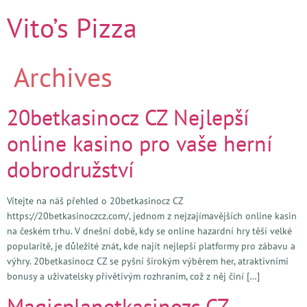
Vito’s Pizza
Archives
20betkasinocz CZ Nejlepší
online kasino pro vaše herní
dobrodružství
Vítejte na náš přehled o 20betkasinocz CZ
https://20betkasinoczcz.com/, jednom z nejzajímavějších online kasin
na českém trhu. V dnešní době, kdy se online hazardní hry těší velké
popularitě, je důležité znát, kde najít nejlepší platformy pro zábavu a
výhry. 20betkasinocz CZ se pyšní širokým výběrem her, atraktivními
bonusy a uživatelsky přívětivým rozhraním, což z něj činí […]
Magicplanetkasinozc CZ