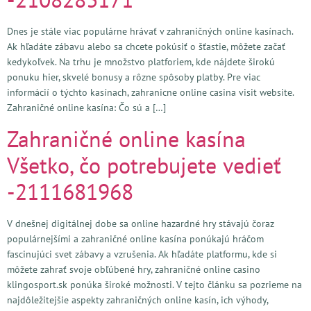
Dnes je stále viac populárne hrávať v zahraničných online kasínach.
Ak hľadáte zábavu alebo sa chcete pokúsiť o šťastie, môžete začať
kedykoľvek. Na trhu je množstvo platforiem, kde nájdete širokú
ponuku hier, skvelé bonusy a rôzne spôsoby platby. Pre viac
informácií o týchto kasínach, zahranicne online casina visit website.
Zahraničné online kasína: Čo sú a […]
Zahraničné online kasína
Všetko, čo potrebujete vedieť
-2111681968
V dnešnej digitálnej dobe sa online hazardné hry stávajú čoraz
populárnejšími a zahraničné online kasína ponúkajú hráčom
fascinujúci svet zábavy a vzrušenia. Ak hľadáte platformu, kde si
môžete zahrať svoje obľúbené hry, zahraničné online casino
klingosport.sk ponúka široké možnosti. V tejto článku sa pozrieme na
najdôležitejšie aspekty zahraničných online kasín, ich výhody,