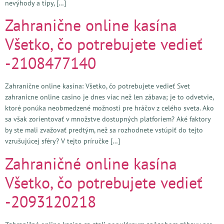
nevýhody a tipy, […]
Zahranične online kasína
Všetko, čo potrebujete vedieť
-2108477140
Zahranične online kasína: Všetko, čo potrebujete vedieť Svet
zahranicne online casino je dnes viac než len zábava; je to odvetvie,
ktoré ponúka neobmedzené možnosti pre hráčov z celého sveta. Ako
sa však zorientovať v množstve dostupných platforiem? Aké faktory
by ste mali zvažovať predtým, než sa rozhodnete vstúpiť do tejto
vzrušujúcej sféry? V tejto príručke […]
Zahraničné online kasína
Všetko, čo potrebujete vedieť
-2093120218