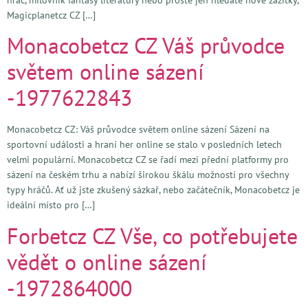
Magicplanetcz CZ […]
Monacobetcz CZ Váš průvodce
světem online sázení
-1977622843
Monacobetcz CZ: Váš průvodce světem online sázení Sázení na
sportovní události a hraní her online se stalo v posledních letech
velmi populární. Monacobetcz CZ se řadí mezi přední platformy pro
sázení na českém trhu a nabízí širokou škálu možností pro všechny
typy hráčů. Ať už jste zkušený sázkař, nebo začátečník, Monacobetcz je
ideální místo pro […]
Forbetcz CZ Vše, co potřebujete
vědět o online sázení
-1972864000