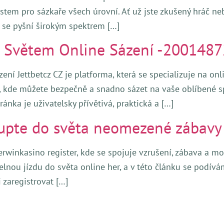
tem pro sázkaře všech úrovní. Ať už jste zkušený hráč ne
Z se pyšní širokým spektrem […]
ce Světem Online Sázení -200148
ení Jettbetcz CZ je platforma, která se specializuje na onl
to, kde můžete bezpečně a snadno sázet na vaše oblíbené spo
ánka je uživatelsky přívětivá, praktická a […]
upte do světa neomezené zábavy
rwinkasino register, kde se spojuje vzrušení, zábava a m
lnou jízdu do světa online her, a v této článku se podívá
 zaregistrovat […]