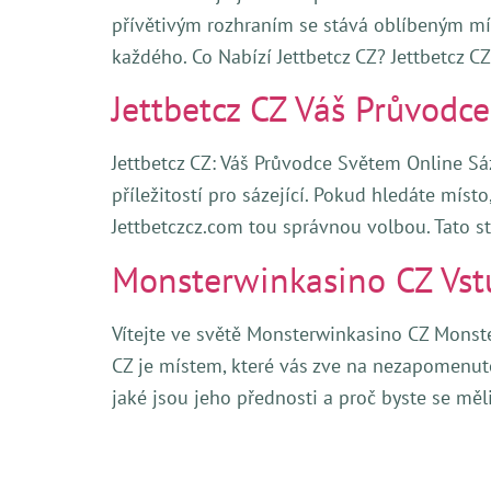
přívětivým rozhraním se stává oblíbeným mís
každého. Co Nabízí Jettbetcz CZ? Jettbetcz C
Jettbetcz CZ Váš Průvod
Jettbetcz CZ: Váš Průvodce Světem Online Sáz
příležitostí pro sázející. Pokud hledáte mís
Jettbetczcz.com tou správnou volbou. Tato str
Monsterwinkasino CZ Vst
Vítejte ve světě Monsterwinkasino CZ Monste
CZ je místem, které vás zve na nezapomenute
jaké jsou jeho přednosti a proč byste se měli