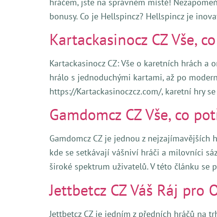
hráčem, jste na správném místě! Nezapomeňte
bonusy. Co je Hellspincz? Hellspincz je inov
Kartackasinocz CZ Vše, c
Kartackasinocz CZ: Vše o karetních hrách a o
hrálo s jednoduchými kartami, až po moderní
https://Kartackasinoczcz.com/, karetní hry se
Gamdomcz CZ Vše, co pot
Gamdomcz CZ je jednou z nejzajímavějších he
kde se setkávají vášniví hráči a milovníci sá
široké spektrum uživatelů. V této článku se
Jettbetcz CZ Váš Ráj pro 
Jettbetcz CZ je jedním z předních hráčů na t