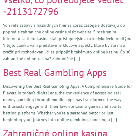
-2113172796
Vo svete zábavy a hazardných hier sa čoraz častejšie dostávajú do
popredia zahranicne online casina visit website. S rozšírením
internetu sa tieto kasína stali prístupnejšie ako kedykoľvek predtým.
V tejto článku vám predstavíme kľúčové aspekty, ktoré by ste mali
zvážiť pri rozhodovaní, či sa pripojiť k takémuto online kasínu. Čo sú
zahraničné online kasína? Zahraničné […]
Best Real Gambling Apps
Discovering the Best Real Gambling Apps: A Comprehensive Guide for
Players In today’s digital age, the convenience of accessing real
money gambling through mobile apps has transformed the way
enthusiasts engage with their favorite casino games and sports
betting platforms. Whether you’re a seasoned bettor or just
beginning your journey into online gambling, choosing a […]
Zahraničné online kasína