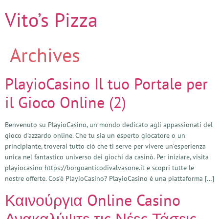
Vito’s Pizza
Archives
PlayioCasino Il tuo Portale per
il Gioco Online (2)
Benvenuto su PlayioCasino, un mondo dedicato agli appassionati del
gioco d’azzardo online. Che tu sia un esperto giocatore o un
principiante, troverai tutto ciò che ti serve per vivere un’esperienza
unica nel fantastico universo dei giochi da casinò. Per iniziare, visita
playiocasino https://borgoanticodivalvasone.it e scopri tutte le
nostre offerte. Cos’è PlayioCasino? PlayioCasino è una piattaforma […]
Καινούργια Online Casino
Ανακαλύψτε τις Νέες Τάσεις