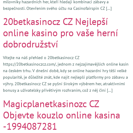
milovníky hazardních her, kteří hledají kombinaci zábavy a
bezpečnosti. Otevřením svého účtu na Casinofairspin CZ […]
20betkasinocz CZ Nejlepší
online kasino pro vaše herní
dobrodružství
Vítejte na náš přehled o 20betkasinocz CZ
https://20betkasinoczcz.com/, jednom z nejzajímavějších online kasin
na českém trhu. V dnešní době, kdy se online hazardní hry těší velké
popularitě, je důležité znát, kde najít nejlepší platformy pro zábavu a
výhry. 20betkasinocz CZ se pyšní širokým výběrem her, atraktivními
bonusy a uživatelsky přívětivým rozhraním, což z něj činí […]
Magicplanetkasinozc CZ
Objevte kouzlo online kasina
-1994087281