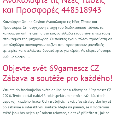
και Προσφορές 448518943
Καινούργια Online Casino: Ανακαλύψτε τις Νέες Τάσεις και
Προσφορές Στη σύγχρονη εποχή του διαδικτυακού τζόγου, τα
καινουργια online casino νεα καζινο ελλαδα έχουν γίνει η νέα τάση
στον τομέα της ψυχαγωγίας. Οι παίκτες έχουν πλέον πρόσβαση σε
μια πληθώρα καινούργιων καζίνο που προσφέρουν μοναδικές
εμπειρίες και ατελείωτες δυνατότητες για κέρδη. Ας εξερευνήσουμε
μαζί το κόσμο […]
Objevte svět 69gamescz CZ
Zábava a soutěže pro každého!
Vstupte do fascinujícího světa online her a zábavy na 69gamescz CZ
2026. Tento portál nabízí široké spektrum herních zážitků, které
uspokojí každého hráče. Od vzrušujících akcí, přes strategické hry až
po zábavné a interaktivní soutěže. Mějte na paměti, že v moderním
světě jsou hry nejen způsobem relaxace, ale také příležitostí, jak se