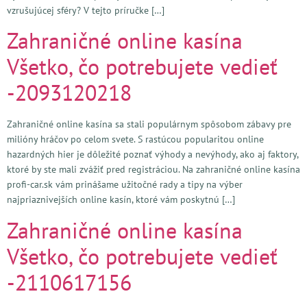
vzrušujúcej sféry? V tejto príručke […]
Zahraničné online kasína
Všetko, čo potrebujete vedieť
-2093120218
Zahraničné online kasína sa stali populárnym spôsobom zábavy pre
milióny hráčov po celom svete. S rastúcou popularitou online
hazardných hier je dôležité poznať výhody a nevýhody, ako aj faktory,
ktoré by ste mali zvážiť pred registráciou. Na zahraničné online kasína
profi-car.sk vám prinášame užitočné rady a tipy na výber
najpriaznivejších online kasín, ktoré vám poskytnú […]
Zahraničné online kasína
Všetko, čo potrebujete vedieť
-2110617156