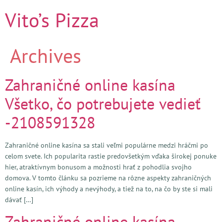
Vito’s Pizza
Archives
Zahraničné online kasína
Všetko, čo potrebujete vedieť
-2108591328
Zahraničné online kasína sa stali veľmi populárne medzi hráčmi po
celom svete. Ich popularita rastie predovšetkým vďaka širokej ponuke
hier, atraktívnym bonusom a možnosti hrať z pohodlia svojho
domova. V tomto článku sa pozrieme na rôzne aspekty zahraničných
online kasín, ich výhody a nevýhody, a tiež na to, na čo by ste si mali
dávať […]
Zahraničné online kasína