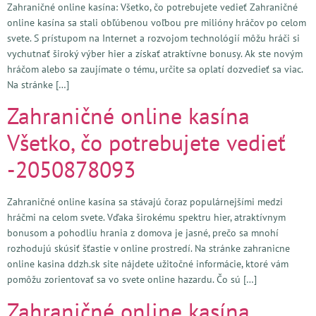
Zahraničné online kasína: Všetko, čo potrebujete vedieť Zahraničné
online kasína sa stali obľúbenou voľbou pre milióny hráčov po celom
svete. S prístupom na Internet a rozvojom technológií môžu hráči si
vychutnať široký výber hier a získať atraktívne bonusy. Ak ste novým
hráčom alebo sa zaujímate o tému, určite sa oplatí dozvedieť sa viac.
Na stránke […]
Zahraničné online kasína
Všetko, čo potrebujete vedieť
-2050878093
Zahraničné online kasína sa stávajú čoraz populárnejšími medzi
hráčmi na celom svete. Vďaka širokému spektru hier, atraktívnym
bonusom a pohodliu hrania z domova je jasné, prečo sa mnohí
rozhodujú skúsiť šťastie v online prostredí. Na stránke zahranicne
online kasina ddzh.sk site nájdete užitočné informácie, ktoré vám
pomôžu zorientovať sa vo svete online hazardu. Čo sú […]
Zahraničné online kasína