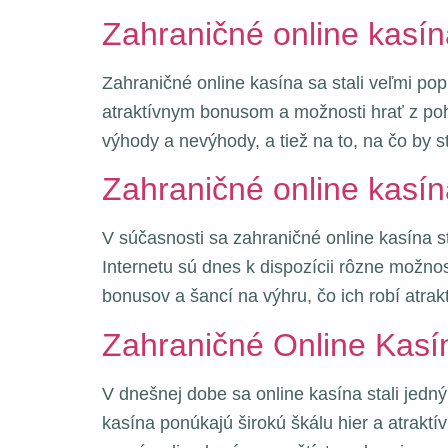
Zahraničné online kasín
Zahraničné online kasína sa stali veľmi po
atraktívnym bonusom a možnosti hrať z poh
výhody a nevýhody, a tiež na to, na čo by s
Zahraničné online kasín
V súčasnosti sa zahraničné online kasína s
Internetu sú dnes k dispozícii rôzne možnos
bonusov a šancí na výhru, čo ich robí atra
Zahraničné Online Kasí
V dnešnej dobe sa online kasína stali jed
kasína ponúkajú širokú škálu hier a atraktí