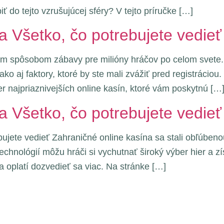
 do tejto vzrušujúcej sféry? V tejto príručke […]
a Všetko, čo potrebujete vedi
nym spôsobom zábavy pre milióny hráčov po celom svete.
ko aj faktory, ktoré by ste mali zvážiť pred registráciou
r najpriaznivejších online kasín, ktoré vám poskytnú […
a Všetko, čo potrebujete vedie
bujete vedieť Zahraničné online kasína sa stali obľúben
echnológií môžu hráči si vychutnať široký výber hier a z
a oplatí dozvedieť sa viac. Na stránke […]