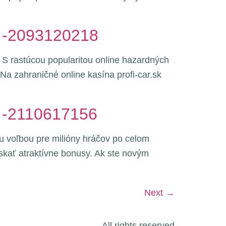
eť -2093120218
 S rastúcou popularitou online hazardných
. Na zahraničné online kasína profi-car.sk
]
ť -2110617156
ou voľbou pre milióny hráčov po celom
ískať atraktívne bonusy. Ak ste novým
Next
→
All rights reserved