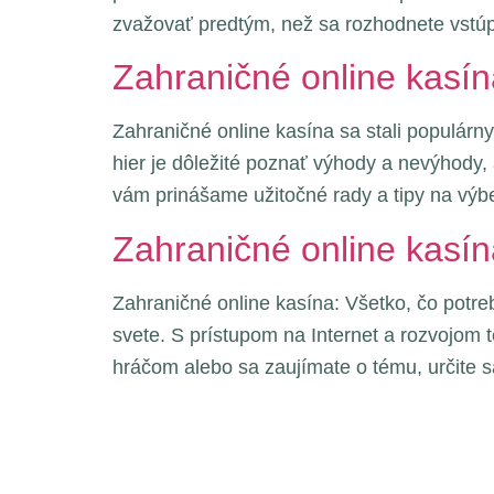
zvažovať predtým, než sa rozhodnete vstúpiť
Zahraničné online kasín
Zahraničné online kasína sa stali populár
hier je dôležité poznať výhody a nevýhody, a
vám prinášame užitočné rady a tipy na výbe
Zahraničné online kasín
Zahraničné online kasína: Všetko, čo potre
svete. S prístupom na Internet a rozvojom t
hráčom alebo sa zaujímate o tému, určite s