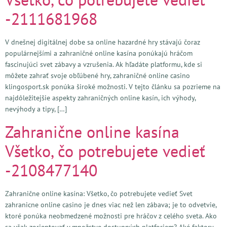
-2111681968
V dnešnej digitálnej dobe sa online hazardné hry stávajú čoraz
populárnejšími a zahraničné online kasína ponúkajú hráčom
fascinujúci svet zábavy a vzrušenia. Ak hľadáte platformu, kde si
môžete zahrať svoje obľúbené hry, zahraničné online casino
klingosport.sk ponúka široké možnosti. V tejto článku sa pozrieme na
najdôležitejšie aspekty zahraničných online kasín, ich výhody,
nevýhody a tipy, […]
Zahranične online kasína
Všetko, čo potrebujete vedieť
-2108477140
Zahranične online kasína: Všetko, čo potrebujete vedieť Svet
zahranicne online casino je dnes viac než len zábava; je to odvetvie,
ktoré ponúka neobmedzené možnosti pre hráčov z celého sveta. Ako
sa však zorientovať v množstve dostupných platforiem? Aké faktory