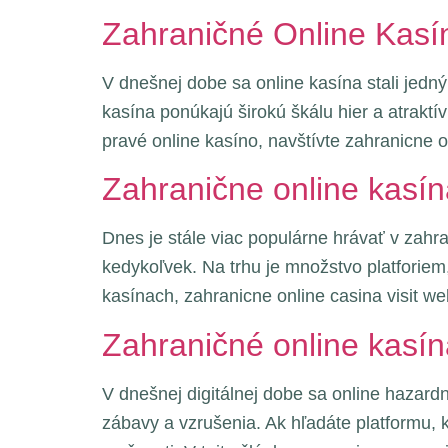
Zahraničné Online Kasí
V dnešnej dobe sa online kasína stali jed
kasína ponúkajú širokú škálu hier a atraktí
pravé online kasíno, navštívte zahranicne o
Zahranične online kasín
Dnes je stále viac populárne hrávať v zahr
kedykoľvek. Na trhu je množstvo platforiem,
kasínach, zahranicne online casina visit we
Zahraničné online kasín
V dnešnej digitálnej dobe sa online hazard
zábavy a vzrušenia. Ak hľadáte platformu, 