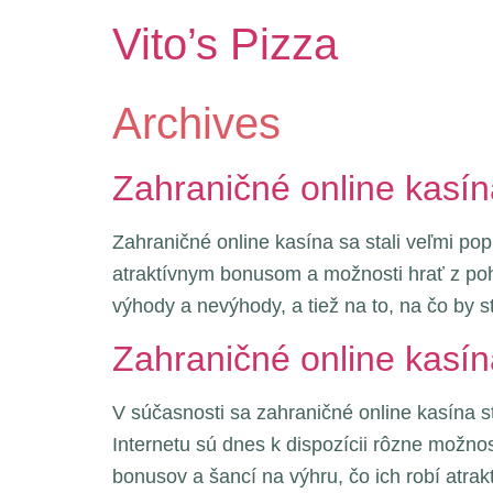
Vito’s Pizza
Archives
Zahraničné online kasín
Zahraničné online kasína sa stali veľmi po
atraktívnym bonusom a možnosti hrať z poh
výhody a nevýhody, a tiež na to, na čo by s
Zahraničné online kasín
V súčasnosti sa zahraničné online kasína s
Internetu sú dnes k dispozícii rôzne možnos
bonusov a šancí na výhru, čo ich robí atra