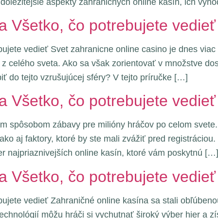
dôležitejšie aspekty zahraničných online kasín, ich výho
a Všetko, čo potrebujete vedi
ujete vedieť Svet zahranicne online casino je dnes viac 
celého sveta. Ako sa však zorientovať v množstve dost
 do tejto vzrušujúcej sféry? V tejto príručke […]
a Všetko, čo potrebujete vedi
nym spôsobom zábavy pre milióny hráčov po celom svete.
ko aj faktory, ktoré by ste mali zvážiť pred registráciou
r najpriaznivejších online kasín, ktoré vám poskytnú […
a Všetko, čo potrebujete vedie
bujete vedieť Zahraničné online kasína sa stali obľúben
echnológií môžu hráči si vychutnať široký výber hier a z