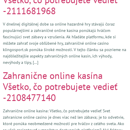
-2111681968
V dnešnej digitálnej dobe sa online hazardné hry stávajú čoraz
populárnejšími a zahraničné online kasína ponúkajú hráčom
fascinujúci svet zábavy a vzrušenia. Ak hľadáte platformu, kde si
môžete zahrať svoje obľúbené hry, zahraničné online casino
klingosport.sk ponúka široké možnosti. V tejto článku sa pozrieme na
najdôležitejšie aspekty zahraničných online kasín, ich výhody,
nevýhody a tipy, […]
Zahranične online kasína
Všetko, čo potrebujete vedieť
-2108477140
Zahranične online kasína: Všetko, čo potrebujete vedieť Svet
zahranicne online casino je dnes viac než len zábava; je to odvetvie,
ktoré ponúka neobmedzené možnosti pre hráčov z celého sveta. Ako
sa však zorientovať v množstve dostupných platforiem? Aké faktory