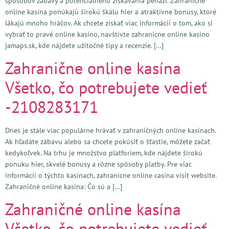
spôsobov zábavy a potenciálneho získavania peňazí. Zahraničné
online kasína ponúkajú širokú škálu hier a atraktívne bonusy, ktoré
lákajú mnoho hráčov. Ak chcete získať viac informácií o tom, ako si
vybrať to pravé online kasíno, navštívte zahranicne online kasino
jamaps.sk, kde nájdete užitočné tipy a recenzie. […]
Zahranične online kasína
Všetko, čo potrebujete vedieť
-2108283171
Dnes je stále viac populárne hrávať v zahraničných online kasínach.
Ak hľadáte zábavu alebo sa chcete pokúsiť o šťastie, môžete začať
kedykoľvek. Na trhu je množstvo platforiem, kde nájdete širokú
ponuku hier, skvelé bonusy a rôzne spôsoby platby. Pre viac
informácií o týchto kasínach, zahranicne online casina visit website.
Zahraničné online kasína: Čo sú a […]
Zahraničné online kasína
Všetko, čo potrebujete vedieť