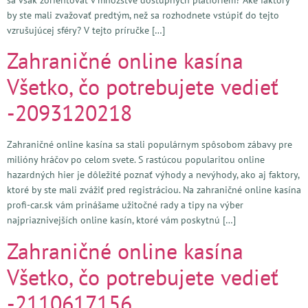
by ste mali zvažovať predtým, než sa rozhodnete vstúpiť do tejto
vzrušujúcej sféry? V tejto príručke […]
Zahraničné online kasína
Všetko, čo potrebujete vedieť
-2093120218
Zahraničné online kasína sa stali populárnym spôsobom zábavy pre
milióny hráčov po celom svete. S rastúcou popularitou online
hazardných hier je dôležité poznať výhody a nevýhody, ako aj faktory,
ktoré by ste mali zvážiť pred registráciou. Na zahraničné online kasína
profi-car.sk vám prinášame užitočné rady a tipy na výber
najpriaznivejších online kasín, ktoré vám poskytnú […]
Zahraničné online kasína
Všetko, čo potrebujete vedieť
-2110617156