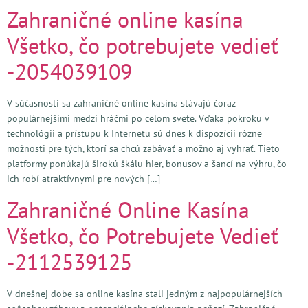
Zahraničné online kasína
Všetko, čo potrebujete vedieť
-2054039109
V súčasnosti sa zahraničné online kasína stávajú čoraz
populárnejšími medzi hráčmi po celom svete. Vďaka pokroku v
technológii a prístupu k Internetu sú dnes k dispozícii rôzne
možnosti pre tých, ktorí sa chcú zabávať a možno aj vyhrať. Tieto
platformy ponúkajú širokú škálu hier, bonusov a šancí na výhru, čo
ich robí atraktívnymi pre nových […]
Zahraničné Online Kasína
Všetko, čo Potrebujete Vedieť
-2112539125
V dnešnej dobe sa online kasína stali jedným z najpopulárnejších