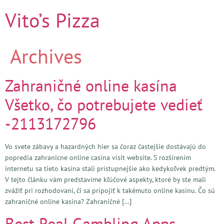
Vito’s Pizza
Archives
Zahraničné online kasína
Všetko, čo potrebujete vedieť
-2113172796
Vo svete zábavy a hazardných hier sa čoraz častejšie dostávajú do
popredia zahranicne online casina visit website. S rozšírením
internetu sa tieto kasína stali prístupnejšie ako kedykoľvek predtým.
V tejto článku vám predstavíme kľúčové aspekty, ktoré by ste mali
zvážiť pri rozhodovaní, či sa pripojiť k takémuto online kasínu. Čo sú
zahraničné online kasína? Zahraničné […]
Best Real Gambling Apps