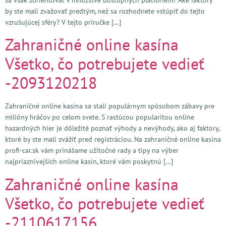
by ste mali zvažovať predtým, než sa rozhodnete vstúpiť do tejto
vzrušujúcej sféry? V tejto príručke […]
Zahraničné online kasína
Všetko, čo potrebujete vedieť
-2093120218
Zahraničné online kasína sa stali populárnym spôsobom zábavy pre
milióny hráčov po celom svete. S rastúcou popularitou online
hazardných hier je dôležité poznať výhody a nevýhody, ako aj faktory,
ktoré by ste mali zvážiť pred registráciou. Na zahraničné online kasína
profi-car.sk vám prinášame užitočné rady a tipy na výber
najpriaznivejších online kasín, ktoré vám poskytnú […]
Zahraničné online kasína
Všetko, čo potrebujete vedieť
-2110617156