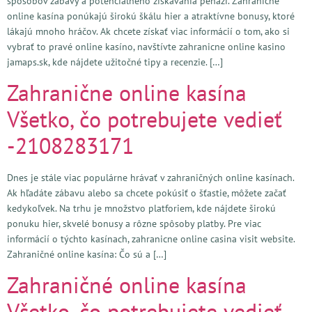
spôsobov zábavy a potenciálneho získavania peňazí. Zahraničné
online kasína ponúkajú širokú škálu hier a atraktívne bonusy, ktoré
lákajú mnoho hráčov. Ak chcete získať viac informácií o tom, ako si
vybrať to pravé online kasíno, navštívte zahranicne online kasino
jamaps.sk, kde nájdete užitočné tipy a recenzie. […]
Zahranične online kasína
Všetko, čo potrebujete vedieť
-2108283171
Dnes je stále viac populárne hrávať v zahraničných online kasínach.
Ak hľadáte zábavu alebo sa chcete pokúsiť o šťastie, môžete začať
kedykoľvek. Na trhu je množstvo platforiem, kde nájdete širokú
ponuku hier, skvelé bonusy a rôzne spôsoby platby. Pre viac
informácií o týchto kasínach, zahranicne online casina visit website.
Zahraničné online kasína: Čo sú a […]
Zahraničné online kasína
Všetko, čo potrebujete vedieť