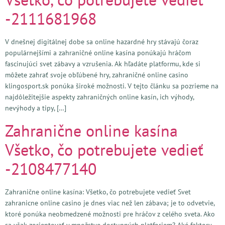
-2111681968
V dnešnej digitálnej dobe sa online hazardné hry stávajú čoraz
populárnejšími a zahraničné online kasína ponúkajú hráčom
fascinujúci svet zábavy a vzrušenia. Ak hľadáte platformu, kde si
môžete zahrať svoje obľúbené hry, zahraničné online casino
klingosport.sk ponúka široké možnosti. V tejto článku sa pozrieme na
najdôležitejšie aspekty zahraničných online kasín, ich výhody,
nevýhody a tipy, […]
Zahranične online kasína
Všetko, čo potrebujete vedieť
-2108477140
Zahranične online kasína: Všetko, čo potrebujete vedieť Svet
zahranicne online casino je dnes viac než len zábava; je to odvetvie,
ktoré ponúka neobmedzené možnosti pre hráčov z celého sveta. Ako
sa však zorientovať v množstve dostupných platforiem? Aké faktory