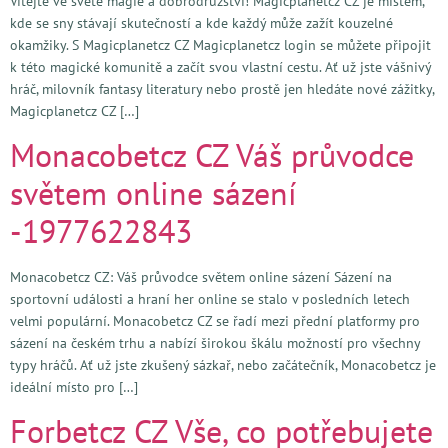
Vítejte ve světě magie a dobrodružství! Magicplanetcz CZ je místem,
kde se sny stávají skutečností a kde každý může zažít kouzelné
okamžiky. S Magicplanetcz CZ Magicplanetcz login se můžete připojit
k této magické komunitě a začít svou vlastní cestu. Ať už jste vášnivý
hráč, milovník fantasy literatury nebo prostě jen hledáte nové zážitky,
Magicplanetcz CZ […]
Monacobetcz CZ Váš průvodce
světem online sázení
-1977622843
Monacobetcz CZ: Váš průvodce světem online sázení Sázení na
sportovní události a hraní her online se stalo v posledních letech
velmi populární. Monacobetcz CZ se řadí mezi přední platformy pro
sázení na českém trhu a nabízí širokou škálu možností pro všechny
typy hráčů. Ať už jste zkušený sázkař, nebo začátečník, Monacobetcz je
ideální místo pro […]
Forbetcz CZ Vše, co potřebujete