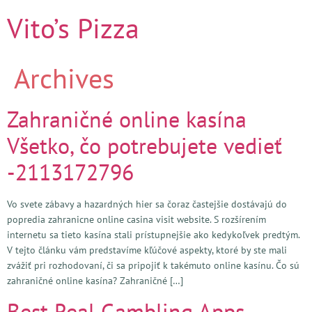
Vito’s Pizza
Archives
Zahraničné online kasína
Všetko, čo potrebujete vedieť
-2113172796
Vo svete zábavy a hazardných hier sa čoraz častejšie dostávajú do
popredia zahranicne online casina visit website. S rozšírením
internetu sa tieto kasína stali prístupnejšie ako kedykoľvek predtým.
V tejto článku vám predstavíme kľúčové aspekty, ktoré by ste mali
zvážiť pri rozhodovaní, či sa pripojiť k takémuto online kasínu. Čo sú
zahraničné online kasína? Zahraničné […]
Best Real Gambling Apps