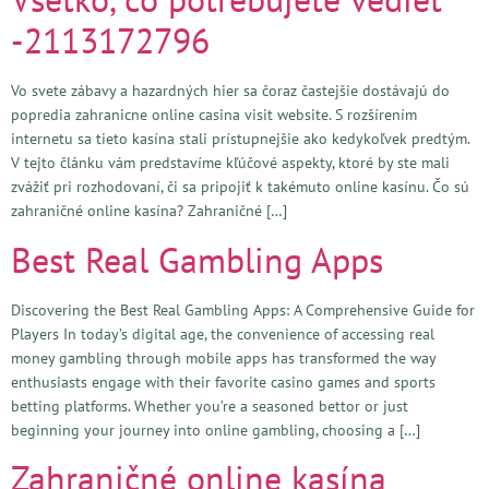
-2113172796
Vo svete zábavy a hazardných hier sa čoraz častejšie dostávajú do
popredia zahranicne online casina visit website. S rozšírením
internetu sa tieto kasína stali prístupnejšie ako kedykoľvek predtým.
V tejto článku vám predstavíme kľúčové aspekty, ktoré by ste mali
zvážiť pri rozhodovaní, či sa pripojiť k takémuto online kasínu. Čo sú
zahraničné online kasína? Zahraničné […]
Best Real Gambling Apps
Discovering the Best Real Gambling Apps: A Comprehensive Guide for
Players In today’s digital age, the convenience of accessing real
money gambling through mobile apps has transformed the way
enthusiasts engage with their favorite casino games and sports
betting platforms. Whether you’re a seasoned bettor or just
beginning your journey into online gambling, choosing a […]
Zahraničné online kasína