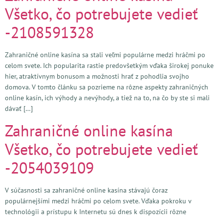
Všetko, čo potrebujete vedieť
-2108591328
Zahraničné online kasína sa stali veľmi populárne medzi hráčmi po
celom svete. Ich popularita rastie predovšetkým vďaka širokej ponuke
hier, atraktívnym bonusom a možnosti hrať z pohodlia svojho
domova. V tomto článku sa pozrieme na rôzne aspekty zahraničných
online kasín, ich výhody a nevýhody, a tiež na to, na čo by ste si mali
dávať […]
Zahraničné online kasína
Všetko, čo potrebujete vedieť
-2054039109
V súčasnosti sa zahraničné online kasína stávajú čoraz
populárnejšími medzi hráčmi po celom svete. Vďaka pokroku v
technológii a prístupu k Internetu sú dnes k dispozícii rôzne