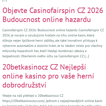
Objevte Casinofairspin CZ 2026
Budoucnost online hazardu
Casinofairspin CZ 2026: Budoucnost online hazardu Casinofairspin CZ
2026 je novým a vzrušujícím hráčem na trhu online kasin, který
slibuje nejen špičkové herní zážitky, ale také inovativní přístupy k
výherním automatům a stolním hrám. Je to ideální místo pro všechny
milovníky hazardních her, kteří hledají kombinaci zábavy a
bezpečnosti. Otevřením svého účtu na Casinofairspin CZ […]
20betkasinocz CZ Nejlepší
online kasino pro vaše herní
dobrodružství
Vítejte na náš přehled o 20betkasinocz CZ
https://20betkasinoczcz.com/, jednom z nejzajímavějších online kasin
na českém trhu. V dnešní době, kdy se online hazardní hry těší velké