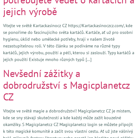
jejich výrobě
Vítejte ve světě Kartackasinocz CZ https://Kartackasinoczcz.com/, kde
se ponoříme do fascinujícího světa kartáčů. Kartáče, ať už pro osobní
hygienu, úklid nebo umělecké potřeby, hrají v našem životě
nezastupitelnou roli. V této článku se podíváme na různé typy
kartáčů, jejich výrobu, použití a péči, kterou si zaslouží. Typy kartáčů a
jejich použití Existuje mnoho různých typů […]
Nevšední zážitky a
dobrodružství s Magicplanetcz
CZ
Vítejte ve světě magie a dobrodružství! Magicplanetcz CZ je místem,
kde se sny stávají skutečností a kde každý může zažít kouzelné
okamžiky. S Magicplanetcz CZ Magicplanetcz login se můžete připojit
k této magické komunitě a začít svou vlastní cestu. Ať už jste vášnivý
hráč, milovník fantasy literatury nebo prostě jen hledáte nové zážitky,