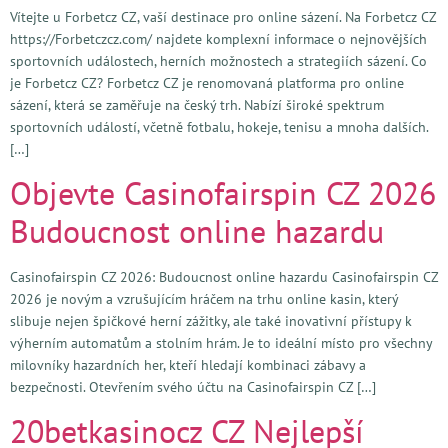
Vítejte u Forbetcz CZ, vaší destinace pro online sázení. Na Forbetcz CZ
https://Forbetczcz.com/ najdete komplexní informace o nejnovějších
sportovních událostech, herních možnostech a strategiích sázení. Co
je Forbetcz CZ? Forbetcz CZ je renomovaná platforma pro online
sázení, která se zaměřuje na český trh. Nabízí široké spektrum
sportovních událostí, včetně fotbalu, hokeje, tenisu a mnoha dalších.
[…]
Objevte Casinofairspin CZ 2026
Budoucnost online hazardu
Casinofairspin CZ 2026: Budoucnost online hazardu Casinofairspin CZ
2026 je novým a vzrušujícím hráčem na trhu online kasin, který
slibuje nejen špičkové herní zážitky, ale také inovativní přístupy k
výherním automatům a stolním hrám. Je to ideální místo pro všechny
milovníky hazardních her, kteří hledají kombinaci zábavy a
bezpečnosti. Otevřením svého účtu na Casinofairspin CZ […]
20betkasinocz CZ Nejlepší