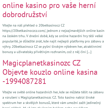
online kasino pro vaše herní
dobrodružství
Vítejte na náš přehled o 20betkasinocz CZ
https://20betkasinoczcz.com/, jednom z nejzajímavějších online kasin
na českém trhu. V dnešní době, kdy se online hazardní hry těší velké
popularitě, je důležité znát, kde najít nejlepší platformy pro zábavu a
výhry. 20betkasinocz CZ se pyšní širokým výběrem her, atraktivními
bonusy a uživatelsky přívětivým rozhraním, což z něj činí […]
Magicplanetkasinozc CZ
Objevte kouzlo online kasina
-1994087281
Vítejte ve světě online hazardních her, kde se můžete těšit na zábavu
a vzrušení s Magicplanetkasinozc CZ. Toto kasino nabízí široké
spektrum her a skvělých bonusů, které vám umožní zažít jedinečný
herní zážitek. Ať už jste zkušeným hráčem, nebo nováčkem,