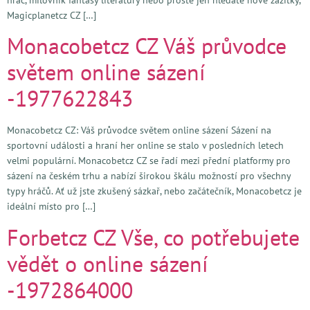
Magicplanetcz CZ […]
Monacobetcz CZ Váš průvodce
světem online sázení
-1977622843
Monacobetcz CZ: Váš průvodce světem online sázení Sázení na
sportovní události a hraní her online se stalo v posledních letech
velmi populární. Monacobetcz CZ se řadí mezi přední platformy pro
sázení na českém trhu a nabízí širokou škálu možností pro všechny
typy hráčů. Ať už jste zkušený sázkař, nebo začátečník, Monacobetcz je
ideální místo pro […]
Forbetcz CZ Vše, co potřebujete
vědět o online sázení
-1972864000