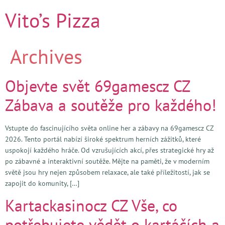
Vito’s Pizza
Archives
Objevte svět 69gamescz CZ
Zábava a soutěže pro každého!
Vstupte do fascinujícího světa online her a zábavy na 69gamescz CZ
2026. Tento portál nabízí široké spektrum herních zážitků, které
uspokojí každého hráče. Od vzrušujících akcí, přes strategické hry až
po zábavné a interaktivní soutěže. Mějte na paměti, že v moderním
světě jsou hry nejen způsobem relaxace, ale také příležitostí, jak se
zapojit do komunity, […]
Kartackasinocz CZ Vše, co
potřebujete vědět o kartáčích a