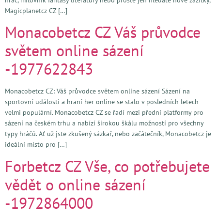
Magicplanetcz CZ […]
Monacobetcz CZ Váš průvodce
světem online sázení
-1977622843
Monacobetcz CZ: Váš průvodce světem online sázení Sázení na
sportovní události a hraní her online se stalo v posledních letech
velmi populární. Monacobetcz CZ se řadí mezi přední platformy pro
sázení na českém trhu a nabízí širokou škálu možností pro všechny
typy hráčů. Ať už jste zkušený sázkař, nebo začátečník, Monacobetcz je
ideální místo pro […]
Forbetcz CZ Vše, co potřebujete
vědět o online sázení
-1972864000