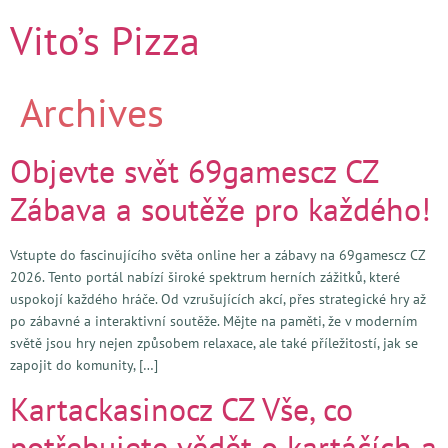
Vito’s Pizza
Archives
Objevte svět 69gamescz CZ
Zábava a soutěže pro každého!
Vstupte do fascinujícího světa online her a zábavy na 69gamescz CZ
2026. Tento portál nabízí široké spektrum herních zážitků, které
uspokojí každého hráče. Od vzrušujících akcí, přes strategické hry až
po zábavné a interaktivní soutěže. Mějte na paměti, že v moderním
světě jsou hry nejen způsobem relaxace, ale také příležitostí, jak se
zapojit do komunity, […]
Kartackasinocz CZ Vše, co
potřebujete vědět o kartáčích a