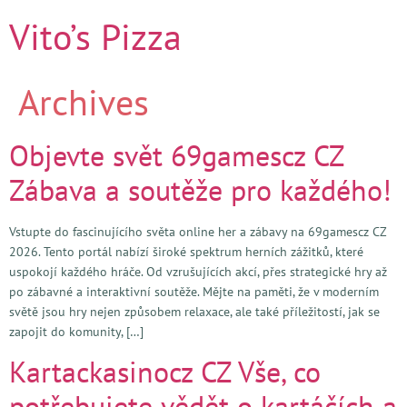
Vito’s Pizza
Archives
Objevte svět 69gamescz CZ
Zábava a soutěže pro každého!
Vstupte do fascinujícího světa online her a zábavy na 69gamescz CZ
2026. Tento portál nabízí široké spektrum herních zážitků, které
uspokojí každého hráče. Od vzrušujících akcí, přes strategické hry až
po zábavné a interaktivní soutěže. Mějte na paměti, že v moderním
světě jsou hry nejen způsobem relaxace, ale také příležitostí, jak se
zapojit do komunity, […]
Kartackasinocz CZ Vše, co
potřebujete vědět o kartáčích a