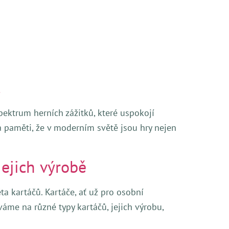
!
pektrum herních zážitků, které uspokojí
na paměti, že v moderním světě jsou hry nejen
jejich výrobě
ta kartáčů. Kartáče, ať už pro osobní
váme na různé typy kartáčů, jejich výrobu,