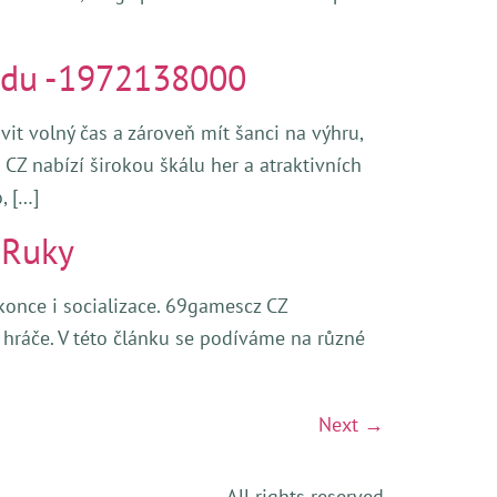
ardu -1972138000
vit volný čas a zároveň mít šanci na výhru,
CZ nabízí širokou škálu her a atraktivních
, […]
 Ruky
okonce i socializace. 69gamescz CZ
 hráče. V této článku se podíváme na různé
Next
→
All rights reserved