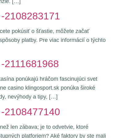
nzie. […]
eť -2108283171
cete pokúsiť o šťastie, môžete začať
pôsoby platby. Pre viac informácií o týchto
ť -2111681968
 kasína ponúkajú hráčom fascinujúci svet
ine casino klingosport.sk ponúka široké
dy, nevýhody a tipy, […]
eť -2108477140
než len zábava; je to odvetvie, ktoré
upných platforiem? Aké faktory by ste mali