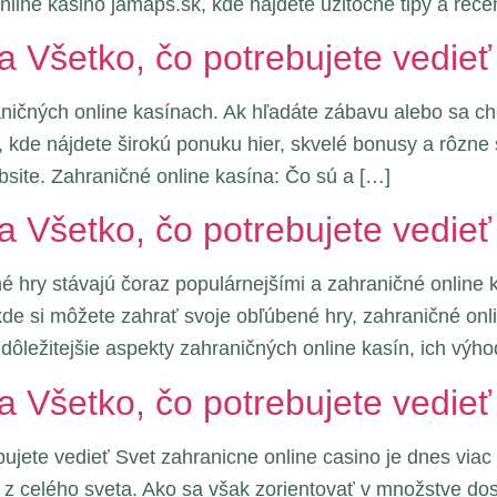
nline kasino jamaps.sk, kde nájdete užitočné tipy a rece
a Všetko, čo potrebujete vedi
aničných online kasínach. Ak hľadáte zábavu alebo sa ch
 kde nájdete širokú ponuku hier, skvelé bonusy a rôzne s
bsite. Zahraničné online kasína: Čo sú a […]
a Všetko, čo potrebujete vedie
né hry stávajú čoraz populárnejšími a zahraničné online
kde si môžete zahrať svoje obľúbené hry, zahraničné onl
dôležitejšie aspekty zahraničných online kasín, ich výho
a Všetko, čo potrebujete vedi
ujete vedieť Svet zahranicne online casino je dnes viac 
celého sveta. Ako sa však zorientovať v množstve dost