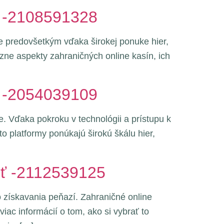
eť -2108591328
ie predovšetkým vďaka širokej ponuke hier,
ne aspekty zahraničných online kasín, ich
eť -2054039109
. Vďaka pokroku v technológii a prístupu k
to platformy ponúkajú širokú škálu hier,
eť -2112539125
 získavania peňazí. Zahraničné online
iac informácií o tom, ako si vybrať to