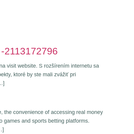
ť -2113172796
a visit website. S rozšírením internetu sa
kty, ktoré by ste mali zvážiť pri
…]
e, the convenience of accessing real money
o games and sports betting platforms.
…]