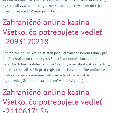
by ste mali zvažovať predtým, než sa rozhodnete vstúpiť do tejto
vzrušujúcej sféry? V tejto príručke […]
Zahraničné online kasína
Všetko, čo potrebujete vedieť
-2093120218
Zahraničné online kasína sa stali populárnym spôsobom zábavy pre
milióny hráčov po celom svete. S rastúcou popularitou online
hazardných hier je dôležité poznať výhody a nevýhody, ako aj faktory,
ktoré by ste mali zvážiť pred registráciou. Na zahraničné online kasína
profi-car.sk vám prinášame užitočné rady a tipy na výber
najpriaznivejších online kasín, ktoré vám poskytnú […]
Zahraničné online kasína
Všetko, čo potrebujete vedieť
-2110617156