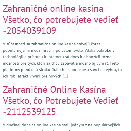
Zahraničné online kasína
Všetko, čo potrebujete vedieť
-2054039109
V súčasnosti sa zahraničné online kasína stávajú čoraz
populárnejšími medzi hráčmi po celom svete. Vďaka pokroku v
technológii a prístupu k Internetu sú dnes k dispozícii rôzne
možnosti pre tých, ktorí sa chcú zabávať a možno aj vyhrať. Tieto
platformy ponúkajú širokú škálu hier, bonusov a šancí na výhru, čo
ich robí atraktívnymi pre nových […]
Zahraničné Online Kasína
Všetko, čo Potrebujete Vedieť
-2112539125
V dnešnej dobe sa online kasína stali jedným z najpopulárnejších