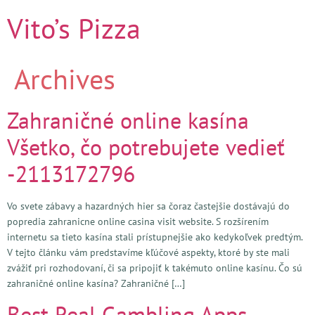
Vito’s Pizza
Archives
Zahraničné online kasína
Všetko, čo potrebujete vedieť
-2113172796
Vo svete zábavy a hazardných hier sa čoraz častejšie dostávajú do
popredia zahranicne online casina visit website. S rozšírením
internetu sa tieto kasína stali prístupnejšie ako kedykoľvek predtým.
V tejto článku vám predstavíme kľúčové aspekty, ktoré by ste mali
zvážiť pri rozhodovaní, či sa pripojiť k takémuto online kasínu. Čo sú
zahraničné online kasína? Zahraničné […]
Best Real Gambling Apps