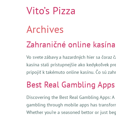
Vito’s Pizza
Archives
Zahraničné online kasína
Vo svete zábavy a hazardných hier sa čoraz č
kasína stali prístupnejšie ako kedykoľvek pr
pripojiť k takémuto online kasínu. Čo sú zah
Best Real Gambling Apps
Discovering the Best Real Gambling Apps: A 
gambling through mobile apps has transform
Whether you’re a seasoned bettor or just be