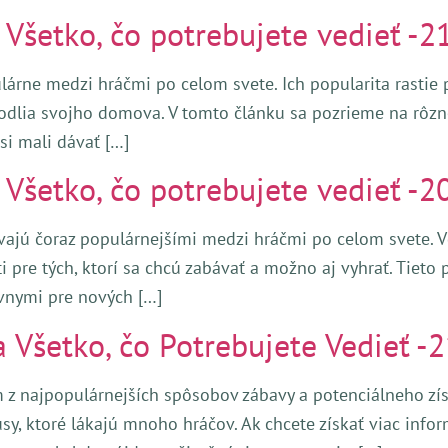
 Všetko, čo potrebujete vedieť -
ulárne medzi hráčmi po celom svete. Ich popularita rastie
dlia svojho domova. V tomto článku sa pozrieme na rôzne 
 si mali dávať […]
 Všetko, čo potrebujete vedieť -
ávajú čoraz populárnejšími medzi hráčmi po celom svete. V
 pre tých, ktorí sa chcú zabávať a možno aj vyhrať. Tieto 
ívnymi pre nových […]
 Všetko, čo Potrebujete Vedieť 
m z najpopulárnejších spôsobov zábavy a potenciálneho zí
sy, ktoré lákajú mnoho hráčov. Ak chcete získať viac infor