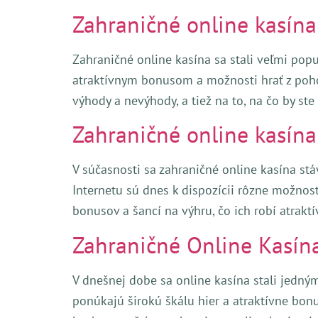
Zahraničné online kasína
Zahraničné online kasína sa stali veľmi pop
atraktívnym bonusom a možnosti hrať z poho
výhody a nevýhody, a tiež na to, na čo by ste
Zahraničné online kasína
V súčasnosti sa zahraničné online kasína st
Internetu sú dnes k dispozícii rôzne možnosti
bonusov a šancí na výhru, čo ich robí atrakt
Zahraničné Online Kasína
V dnešnej dobe sa online kasína stali jedný
ponúkajú širokú škálu hier a atraktívne bonu