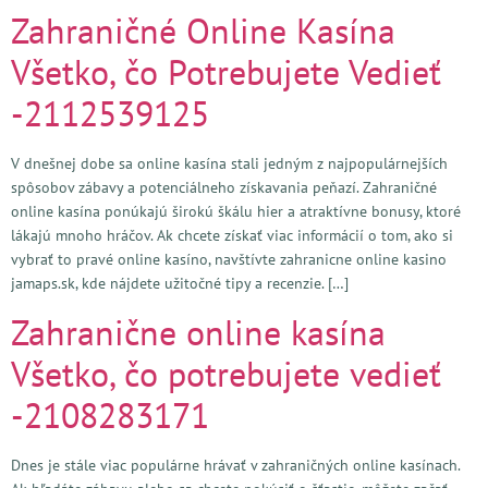
Zahraničné Online Kasína
Všetko, čo Potrebujete Vedieť
-2112539125
V dnešnej dobe sa online kasína stali jedným z najpopulárnejších
spôsobov zábavy a potenciálneho získavania peňazí. Zahraničné
online kasína ponúkajú širokú škálu hier a atraktívne bonusy, ktoré
lákajú mnoho hráčov. Ak chcete získať viac informácií o tom, ako si
vybrať to pravé online kasíno, navštívte zahranicne online kasino
jamaps.sk, kde nájdete užitočné tipy a recenzie. […]
Zahranične online kasína
Všetko, čo potrebujete vedieť
-2108283171
Dnes je stále viac populárne hrávať v zahraničných online kasínach.