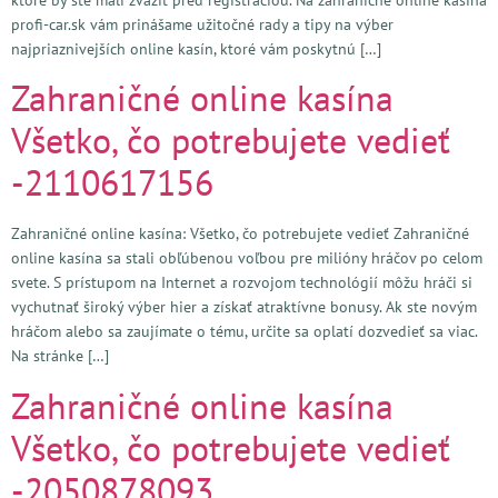
profi-car.sk vám prinášame užitočné rady a tipy na výber
najpriaznivejších online kasín, ktoré vám poskytnú […]
Zahraničné online kasína
Všetko, čo potrebujete vedieť
-2110617156
Zahraničné online kasína: Všetko, čo potrebujete vedieť Zahraničné
online kasína sa stali obľúbenou voľbou pre milióny hráčov po celom
svete. S prístupom na Internet a rozvojom technológií môžu hráči si
vychutnať široký výber hier a získať atraktívne bonusy. Ak ste novým
hráčom alebo sa zaujímate o tému, určite sa oplatí dozvedieť sa viac.
Na stránke […]
Zahraničné online kasína
Všetko, čo potrebujete vedieť
-2050878093