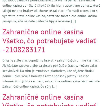
spôsobov zábavy a potenciálneho získavania peňazí. Zahraničné
online kasína ponúkajú širokú škálu hier a atraktívne bonusy, ktoré
lákajú mnoho hráčov. Ak chcete získať viac informácií o tom, ako si
vybrať to pravé online kasíno, navštívte zahranicne online kasino
jamaps.sk, kde nájdete užitočné tipy a recenzie. […]
Zahranične online kasína
Všetko, čo potrebujete vedieť
-2108283171
Dnes je stále viac populárne hrávať v zahraničných online kasínach.
Ak hľadáte zábavu alebo sa chcete pokúsiť o šťastie, môžete začať
kedykoľvek. Na trhu je množstvo platforiem, kde nájdete širokú
ponuku hier, skvelé bonusy a rôzne spôsoby platby. Pre viac
informácií o týchto kasínach, zahranicne online casina visit website.
Zahraničné online kasína: Čo sú a […]
Zahraničné online kasína
Všetko, čo potrebujete vedieť