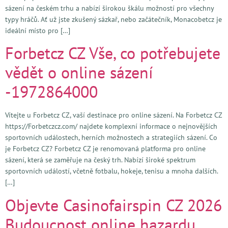
sázení na českém trhu a nabízí širokou škálu možností pro všechny
typy hráčů. Ať už jste zkušený sázkař, nebo začátečník, Monacobetcz je
ideální místo pro […]
Forbetcz CZ Vše, co potřebujete
vědět o online sázení
-1972864000
Vítejte u Forbetcz CZ, vaší destinace pro online sázení. Na Forbetcz CZ
https://Forbetczcz.com/ najdete komplexní informace o nejnovějších
sportovních událostech, herních možnostech a strategiích sázení. Co
je Forbetcz CZ? Forbetcz CZ je renomovaná platforma pro online
sázení, která se zaměřuje na český trh. Nabízí široké spektrum
sportovních událostí, včetně fotbalu, hokeje, tenisu a mnoha dalších.
[…]
Objevte Casinofairspin CZ 2026
Budoucnost online hazardu