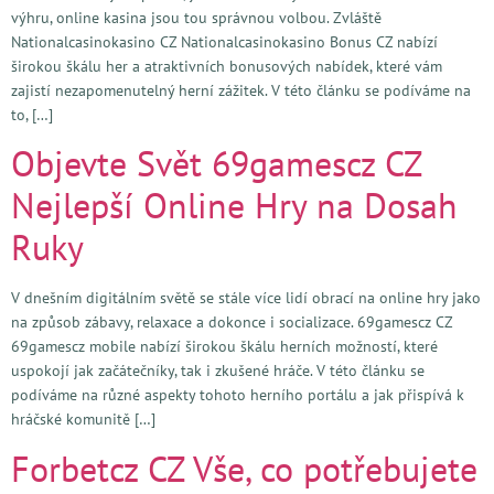
výhru, online kasina jsou tou správnou volbou. Zvláště
Nationalcasinokasino CZ Nationalcasinokasino Bonus CZ nabízí
širokou škálu her a atraktivních bonusových nabídek, které vám
zajistí nezapomenutelný herní zážitek. V této článku se podíváme na
to, […]
Objevte Svět 69gamescz CZ
Nejlepší Online Hry na Dosah
Ruky
V dnešním digitálním světě se stále více lidí obrací na online hry jako
na způsob zábavy, relaxace a dokonce i socializace. 69gamescz CZ
69gamescz mobile nabízí širokou škálu herních možností, které
uspokojí jak začátečníky, tak i zkušené hráče. V této článku se
podíváme na různé aspekty tohoto herního portálu a jak přispívá k
hráčské komunitě […]
Forbetcz CZ Vše, co potřebujete