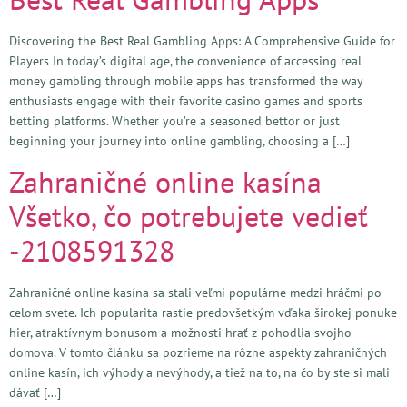
Discovering the Best Real Gambling Apps: A Comprehensive Guide for
Players In today’s digital age, the convenience of accessing real
money gambling through mobile apps has transformed the way
enthusiasts engage with their favorite casino games and sports
betting platforms. Whether you’re a seasoned bettor or just
beginning your journey into online gambling, choosing a […]
Zahraničné online kasína
Všetko, čo potrebujete vedieť
-2108591328
Zahraničné online kasína sa stali veľmi populárne medzi hráčmi po
celom svete. Ich popularita rastie predovšetkým vďaka širokej ponuke
hier, atraktívnym bonusom a možnosti hrať z pohodlia svojho
domova. V tomto článku sa pozrieme na rôzne aspekty zahraničných
online kasín, ich výhody a nevýhody, a tiež na to, na čo by ste si mali
dávať […]