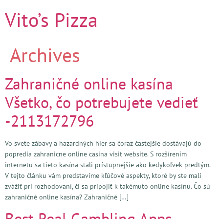
Vito’s Pizza
Archives
Zahraničné online kasína
Všetko, čo potrebujete vedieť
-2113172796
Vo svete zábavy a hazardných hier sa čoraz častejšie dostávajú do
popredia zahranicne online casina visit website. S rozšírením
internetu sa tieto kasína stali prístupnejšie ako kedykoľvek predtým.
V tejto článku vám predstavíme kľúčové aspekty, ktoré by ste mali
zvážiť pri rozhodovaní, či sa pripojiť k takémuto online kasínu. Čo sú
zahraničné online kasína? Zahraničné […]
Best Real Gambling Apps