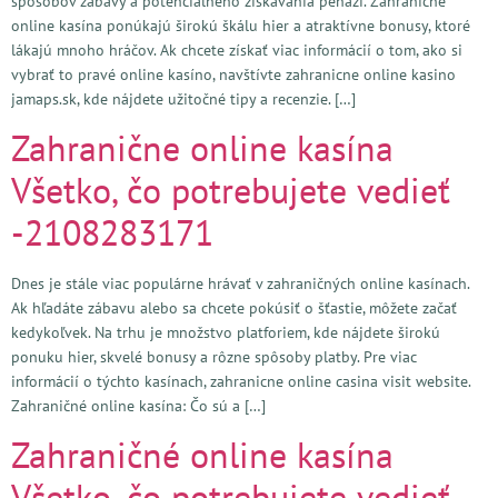
spôsobov zábavy a potenciálneho získavania peňazí. Zahraničné
online kasína ponúkajú širokú škálu hier a atraktívne bonusy, ktoré
lákajú mnoho hráčov. Ak chcete získať viac informácií o tom, ako si
vybrať to pravé online kasíno, navštívte zahranicne online kasino
jamaps.sk, kde nájdete užitočné tipy a recenzie. […]
Zahranične online kasína
Všetko, čo potrebujete vedieť
-2108283171
Dnes je stále viac populárne hrávať v zahraničných online kasínach.
Ak hľadáte zábavu alebo sa chcete pokúsiť o šťastie, môžete začať
kedykoľvek. Na trhu je množstvo platforiem, kde nájdete širokú
ponuku hier, skvelé bonusy a rôzne spôsoby platby. Pre viac
informácií o týchto kasínach, zahranicne online casina visit website.
Zahraničné online kasína: Čo sú a […]
Zahraničné online kasína
Všetko, čo potrebujete vedieť