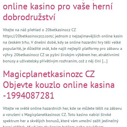
online kasino pro vaše herní
dobrodružství
Vítejte na náš přehled o 20betkasinocz CZ
https://20betkasinoczcz.com/, jednom z nejzajímavějších online kasin
na českém trhu. V dnešní době, kdy se online hazardní hry těší velké
popularitě, je důležité znát, kde najít nejlepší platformy pro zábavu a
výhry. 20betkasinocz CZ se pyšní širokým výběrem her, atraktivními
bonusy a uživatelsky přívětivým rozhraním, což z něj činí […]
Magicplanetkasinozc CZ
Objevte kouzlo online kasina
-1994087281
Vítejte ve světě online hazardních her, kde se můžete těšit na zábavu
a vzrušení s Magicplanetkasinozc CZ. Toto kasino nabízí široké
spektrum her a skvělých bonusů, které vám umožní zažít jedinečný
herní zážitek. Ať už jste zkušeným hráčem, nebo nováčkem,