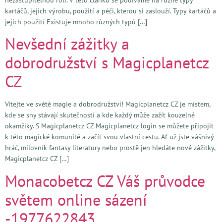
kartáčů, jejich výrobu, použití a péči, kterou si zaslouží. Typy kartáčů a
jejich použití Existuje mnoho různých typů […]
Nevšední zážitky a
dobrodružství s Magicplanetcz
CZ
Vítejte ve světě magie a dobrodružství! Magicplanetcz CZ je místem,
kde se sny stávají skutečností a kde každý může zažít kouzelné
okamžiky. S Magicplanetcz CZ Magicplanetcz login se můžete připojit
k této magické komunitě a začít svou vlastní cestu. Ať už jste vášnivý
hráč, milovník fantasy literatury nebo prostě jen hledáte nové zážitky,
Magicplanetcz CZ […]
Monacobetcz CZ Váš průvodce
světem online sázení
-1977622843