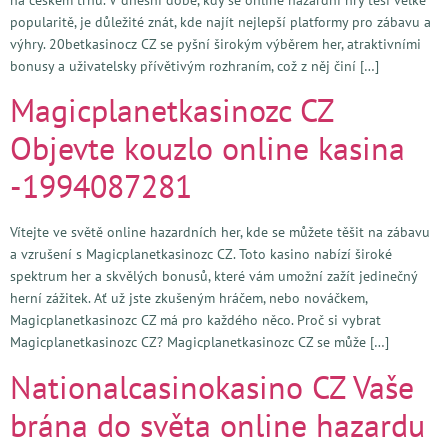
popularitě, je důležité znát, kde najít nejlepší platformy pro zábavu a
výhry. 20betkasinocz CZ se pyšní širokým výběrem her, atraktivními
bonusy a uživatelsky přívětivým rozhraním, což z něj činí […]
Magicplanetkasinozc CZ
Objevte kouzlo online kasina
-1994087281
Vítejte ve světě online hazardních her, kde se můžete těšit na zábavu
a vzrušení s Magicplanetkasinozc CZ. Toto kasino nabízí široké
spektrum her a skvělých bonusů, které vám umožní zažít jedinečný
herní zážitek. Ať už jste zkušeným hráčem, nebo nováčkem,
Magicplanetkasinozc CZ má pro každého něco. Proč si vybrat
Magicplanetkasinozc CZ? Magicplanetkasinozc CZ se může […]
Nationalcasinokasino CZ Vaše
brána do světa online hazardu