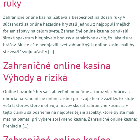
ruky
Zahraničné online kasína: Zábava a bezpečnosť na dosah ruky V
súčasnosti sa online hazardné hry stali jednou z najpopulárnejších
foriem zábavy na celom svete. Zahraničné online kasína ponúkajú
široké spektrum hier, skvelé bonusy a atraktívne akcie, čo láka tisíce
hráčov. Ak ste ešte neobjavili svet zahraničných online kasín, mali by
ste zvážiť svoju účasť v […]
Zahraničné online kasína
Výhody a riziká
Online hazardné hry sa stali veľmi populárne a čoraz viac hráčov sa
obracia na zahranicne online casino pre svoje herné zážitky. Existuje
veľa faktorov, ktoré motivujú hráčov skúšať zahraničné kasína, a v
tejto článku sa pozrieme na najdôležitejšie aspekty, ktoré by ste mali
mať na pamäti pri výbere správneho kasína. Zahraničné online kasína:
Prehľad a […]
Zahraničné online kasína