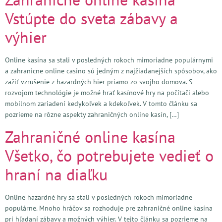
Vstúpte do sveta zábavy a
výhier
Online kasína sa stali v posledných rokoch mimoriadne populárnymi
a zahranicne online casino sú jedným z najžiadanejších spôsobov, ako
zažiť vzrušenie z hazardných hier priamo zo svojho domova. S
rozvojom technológie je možné hrať kasínové hry na počítači alebo
mobilnom zariadení kedykoľvek a kdekoľvek. V tomto článku sa
pozrieme na rôzne aspekty zahraničných online kasín, […]
Zahraničné online kasína
Všetko, čo potrebujete vedieť o
hraní na diaľku
Online hazardné hry sa stali v posledných rokoch mimoriadne
populárne. Mnoho hráčov sa rozhoduje pre zahraničné online kasína
pri hľadaní zábavy a možných výhier. V tejto článku sa pozrieme na