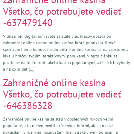
Všetko, čo potrebujete vedieť
-637479140
V dnešnom digitálnom svete sa stále viac hráčov obzerá po
zahranicni online casino online kasína, ktoré ponúkajú široké
spektrum hier a bonusov. Zahraničné online kasína sú na vzostupe a
lákajú hráčov svojimi atraktívnymi ponukami. V tejto článku sa
pozrieme na to, čo robí takéto kasína populárnymi, aké sú ich výhody
a na čo si dať […]
Zahraničné online kasína
Všetko, čo potrebujete vedieť
-646386328
Zahraničné online kasína sa stali v posledných rokoch veľmi
populárne, a to nielen medzi skúsenými hráčmi, ale aj medzi
nováčikmi. S rôznymi možnosťami hier, atraktívnymi bonusmi a