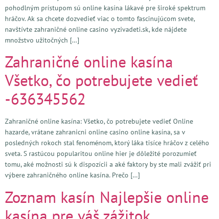
pohodlným prístupom sú online kasína lákavé pre široké spektrum
hráčov. Ak sa chcete dozvedieť viac o tomto fascinujúcom svete,
navštívte zahraničné online casino vyzivadeti.sk, kde nájdete
množstvo užitočných […]
Zahraničné online kasína
Všetko, čo potrebujete vedieť
-636345562
Zahraničné online kasína: Všetko, čo potrebujete vedieť Online
hazarde, vrátane zahranicni online casino online kasína, sa v
posledných rokoch stal fenoménom, ktorý láka tisíce hráčov z celého
sveta. S rastúcou popularitou online hier je dôležité porozumieť
tomu, aké možnosti sú k dispozícii a aké faktory by ste mali zvážiť pri
výbere zahraničného online kasína. Prečo […]
Zoznam kasín Najlepšie online
kasína pre váš zážitok