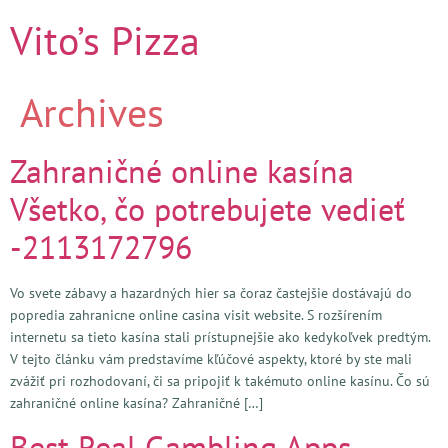
Vito’s Pizza
Archives
Zahraničné online kasína
Všetko, čo potrebujete vedieť
-2113172796
Vo svete zábavy a hazardných hier sa čoraz častejšie dostávajú do
popredia zahranicne online casina visit website. S rozšírením
internetu sa tieto kasína stali prístupnejšie ako kedykoľvek predtým.
V tejto článku vám predstavíme kľúčové aspekty, ktoré by ste mali
zvážiť pri rozhodovaní, či sa pripojiť k takémuto online kasínu. Čo sú
zahraničné online kasína? Zahraničné […]
Best Real Gambling Apps