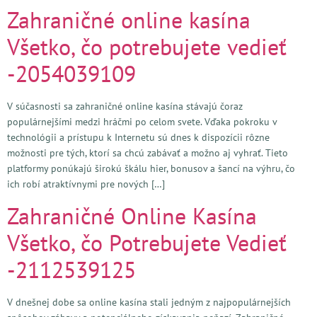
Zahraničné online kasína
Všetko, čo potrebujete vedieť
-2054039109
V súčasnosti sa zahraničné online kasína stávajú čoraz
populárnejšími medzi hráčmi po celom svete. Vďaka pokroku v
technológii a prístupu k Internetu sú dnes k dispozícii rôzne
možnosti pre tých, ktorí sa chcú zabávať a možno aj vyhrať. Tieto
platformy ponúkajú širokú škálu hier, bonusov a šancí na výhru, čo
ich robí atraktívnymi pre nových […]
Zahraničné Online Kasína
Všetko, čo Potrebujete Vedieť
-2112539125
V dnešnej dobe sa online kasína stali jedným z najpopulárnejších