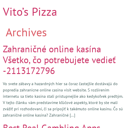
Vito’s Pizza
Archives
Zahraničné online kasína
Všetko, čo potrebujete vedieť
-2113172796
Vo svete zábavy a hazardných hier sa čoraz častejšie dostávajú do
popredia zahranicne online casina visit website. S rozšírením
internetu sa tieto kasína stali prístupnejšie ako kedykoľvek predtým.
V tejto článku vám predstavíme kľúčové aspekty, ktoré by ste mali
zvážiť pri rozhodovaní, či sa pripojiť k takémuto online kasínu. Čo sú
zahraničné online kasína? Zahraničné […]
Best Real Gambling Apps