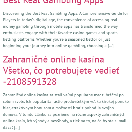
Discovering the Best Real Gambling Apps: A Comprehensive Guide for
Players In today’s digital age, the convenience of accessing real
money gambling through mobile apps has transformed the way
enthusiasts engage with their favorite casino games and sports
betting platforms. Whether you’re a seasoned bettor or just
beginning your journey into online gambling, choosing a […]
Zahraničné online kasína
Všetko, čo potrebujete vedieť
-2108591328
Zahraničné online kasína sa stali veľmi populárne medzi hráčmi po
celom svete. Ich popularita rastie predovšetkým vďaka širokej ponuke
hier, atraktívnym bonusom a možnosti hrať z pohodlia svojho
domova. V tomto článku sa pozrieme na rôzne aspekty zahraničných
online kasín, ich výhody a nevýhody, a tiež na to, na čo by ste si mali
dávať […]