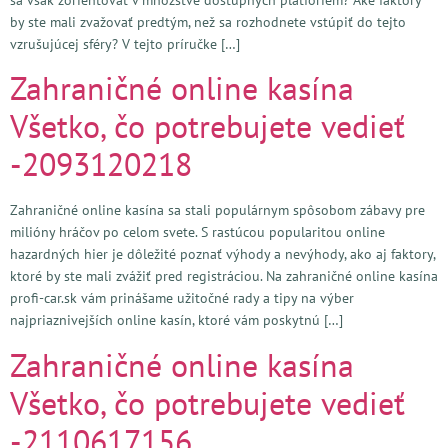
by ste mali zvažovať predtým, než sa rozhodnete vstúpiť do tejto
vzrušujúcej sféry? V tejto príručke […]
Zahraničné online kasína
Všetko, čo potrebujete vedieť
-2093120218
Zahraničné online kasína sa stali populárnym spôsobom zábavy pre
milióny hráčov po celom svete. S rastúcou popularitou online
hazardných hier je dôležité poznať výhody a nevýhody, ako aj faktory,
ktoré by ste mali zvážiť pred registráciou. Na zahraničné online kasína
profi-car.sk vám prinášame užitočné rady a tipy na výber
najpriaznivejších online kasín, ktoré vám poskytnú […]
Zahraničné online kasína
Všetko, čo potrebujete vedieť
-2110617156